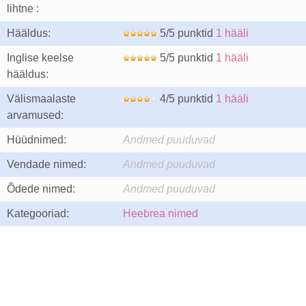
lihtne :
Hääldus:
5/5 punktid
1 hääli
Inglise keelse
5/5 punktid
1 hääli
hääldus:
Välismaalaste
4/5 punktid
1 hääli
arvamused:
Hüüdnimed:
Andmed puuduvad
Vendade nimed:
Andmed puuduvad
Õdede nimed:
Andmed puuduvad
Kategooriad:
Heebrea nimed