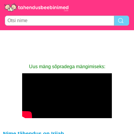
Uus mäng sõpradega mängimiseks:
Nime tähendus on Irijah