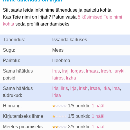
Siit saate leida infot nime tähenduse ja päritolu kohta
Kas Teie nimi on Irijah? Palun vasta
5 küsimised Teie nimi
kohta
seda profiili arendamiseks
Tähendus:
Issanda kartuses
Sugu:
Mees
Päritolu:
Heebrea
Sama hääldus
Irus
,
Iraj
,
Iorgas
,
Irhaaz
,
Iresh
,
Iuryki
,
poisid:
Iairos
,
Irzha
Sama hääldus
Iris
,
Iiris
,
Irja
,
Irish
,
Irsae
,
Irka
,
Irsa
,
tüdrukud:
Irisa
Hinnang:
1/5 punktid
1 hääli
Kirjutamiseks lihtne :
1/5 punktid
1 hääli
Meeles pidamiseks
2/5 punktid
1 hääli