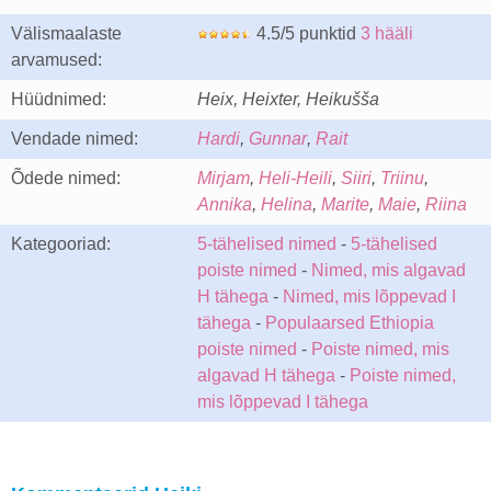
Välismaalaste
4.5/5 punktid
3 hääli
arvamused:
Hüüdnimed:
Heix, Heixter, Heikušša
Vendade nimed:
Hardi
,
Gunnar
,
Rait
Õdede nimed:
Mirjam
,
Heli-Heili
,
Siiri
,
Triinu
,
Annika
,
Helina
,
Marite
,
Maie
,
Riina
Kategooriad:
5-tähelised nimed
-
5-tähelised
poiste nimed
-
Nimed, mis algavad
H tähega
-
Nimed, mis lõppevad I
tähega
-
Populaarsed Ethiopia
poiste nimed
-
Poiste nimed, mis
algavad H tähega
-
Poiste nimed,
mis lõppevad I tähega