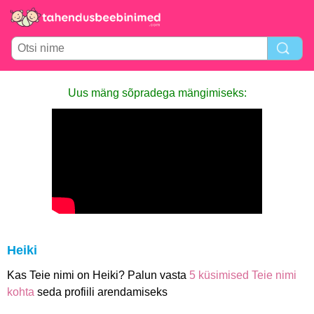
Uus mäng sõpradega mängimiseks:
Heiki
Kas Teie nimi on Heiki? Palun vasta
5 küsimised Teie nimi
kohta
seda profiili arendamiseks