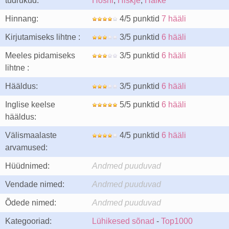
tüdrukud:
Hoshi
,
Hiskje
,
Haike
Hinnang:
4/5 punktid
7 hääli
Kirjutamiseks lihtne :
3/5 punktid
6 hääli
Meeles pidamiseks
3/5 punktid
6 hääli
lihtne :
Hääldus:
3/5 punktid
6 hääli
Inglise keelse
5/5 punktid
6 hääli
hääldus:
Välismaalaste
4/5 punktid
6 hääli
arvamused:
Hüüdnimed:
Andmed puuduvad
Vendade nimed:
Andmed puuduvad
Õdede nimed:
Andmed puuduvad
Kategooriad:
Lühikesed sõnad
-
Top1000