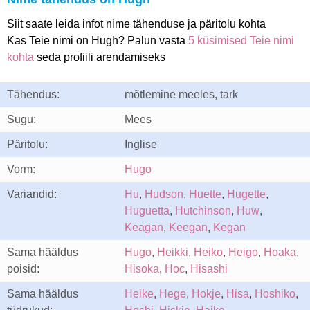
Siit saate leida infot nime tähenduse ja päritolu kohta
Kas Teie nimi on Hugh? Palun vasta
5 küsimised Teie nimi
kohta
seda profiili arendamiseks
Tähendus:
mõtlemine meeles, tark
Sugu:
Mees
Päritolu:
Inglise
Vorm:
Hugo
Variandid:
Hu
,
Hudson
,
Huette
,
Hugette
,
Huguetta
,
Hutchinson
,
Huw
,
Keagan
,
Keegan
,
Kegan
Sama hääldus
Hugo
,
Heikki
,
Heiko
,
Heigo
,
Hoaka
,
poisid:
Hisoka
,
Hoc
,
Hisashi
Sama hääldus
Heike
,
Hege
,
Hokje
,
Hisa
,
Hoshiko
,