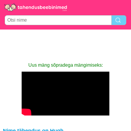
Uus mäng sõpradega mängimiseks:
Nime tähendus on Hugh