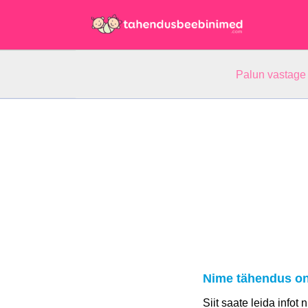
Palun vastage
Nime tähendus on
Siit saate leida infot