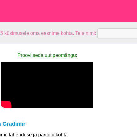
 5 küsimusele oma eesnime kohta. Teie nimi:
Proovi seda uut peomängu:
 Gradimir
 nime tähenduse ja päritolu kohta