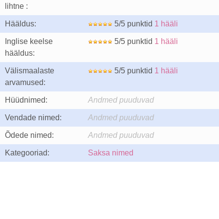
lihtne :
Hääldus:
5/5 punktid
1 hääli
Inglise keelse
5/5 punktid
1 hääli
hääldus:
Välismaalaste
5/5 punktid
1 hääli
arvamused:
Hüüdnimed:
Andmed puuduvad
Vendade nimed:
Andmed puuduvad
Õdede nimed:
Andmed puuduvad
Kategooriad:
Saksa nimed