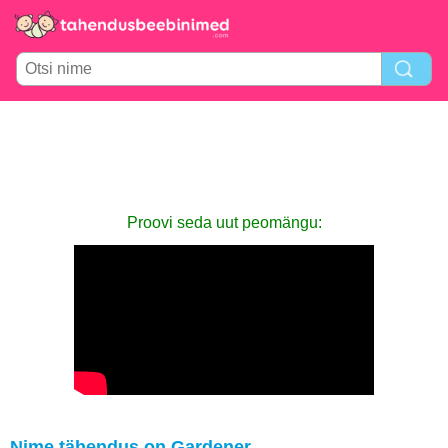
Proovi seda uut peomängu:
Nime tähendus on Gardener