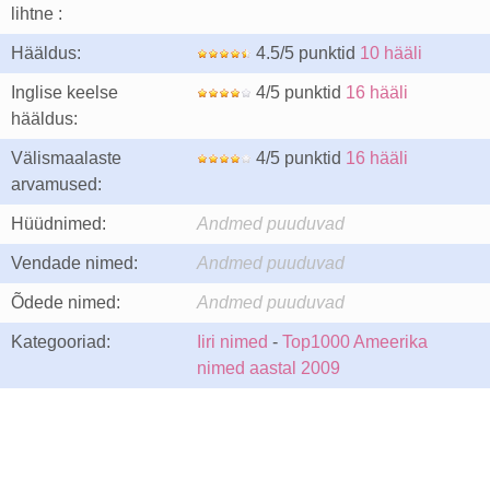
lihtne :
Hääldus:
4.5/5 punktid
10 hääli
Inglise keelse
4/5 punktid
16 hääli
hääldus:
Välismaalaste
4/5 punktid
16 hääli
arvamused:
Hüüdnimed:
Andmed puuduvad
Vendade nimed:
Andmed puuduvad
Õdede nimed:
Andmed puuduvad
Kategooriad:
Iiri nimed
-
Top1000 Ameerika
nimed aastal 2009