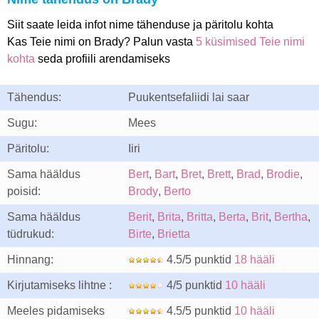
Siit saate leida infot nime tähenduse ja päritolu kohta
Kas Teie nimi on Brady? Palun vasta
5 küsimised Teie nimi
kohta
seda profiili arendamiseks
Tähendus:
Puukentsefaliidi lai saar
Sugu:
Mees
Päritolu:
Iiri
Sama hääldus
Bert
,
Bart
,
Bret
,
Brett
,
Brad
,
Brodie
,
poisid:
Brody
,
Berto
Sama hääldus
Berit
,
Brita
,
Britta
,
Berta
,
Brit
,
Bertha
,
tüdrukud:
Birte
,
Brietta
Hinnang:
4.5/5 punktid
18 hääli
Kirjutamiseks lihtne :
4/5 punktid
10 hääli
Meeles pidamiseks
4.5/5 punktid
10 hääli