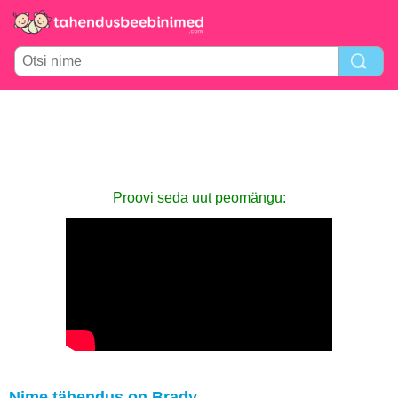
Proovi seda uut peomängu:
Nime tähendus on Brady