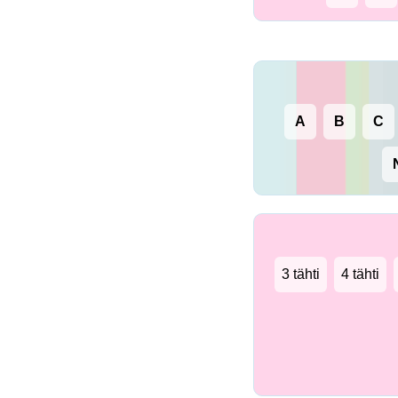
A
B
C
3 tähti
4 tähti