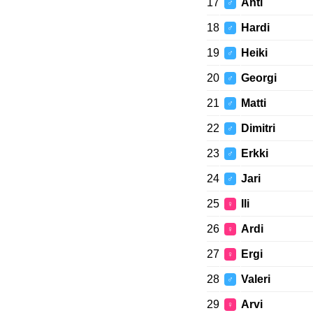
17
Anti
♂
18
Hardi
♂
19
Heiki
♂
20
Georgi
♂
21
Matti
♂
22
Dimitri
♂
23
Erkki
♂
24
Jari
♂
25
Ili
♀
26
Ardi
♀
27
Ergi
♀
28
Valeri
♂
29
Arvi
♀