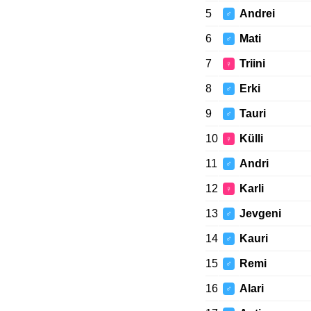
5
Andrei
♂
6
Mati
♂
7
Triini
♀
8
Erki
♂
9
Tauri
♂
10
Külli
♀
11
Andri
♂
12
Karli
♀
13
Jevgeni
♂
14
Kauri
♂
15
Remi
♂
16
Alari
♂