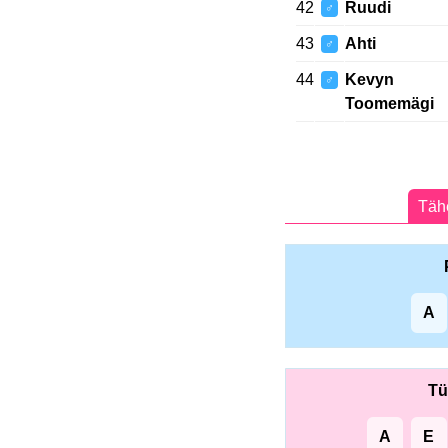
42
Ruudi
♂
43
Ahti
♂
44
Kevyn
♂
Toomemägi
Tähe
A
Tü
A
E