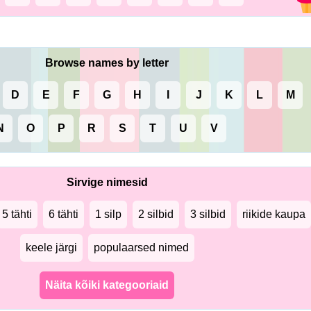
Browse names by letter
D
E
F
G
H
I
J
K
L
M
N
O
P
R
S
T
U
V
Sirvige nimesid
5 tähti
6 tähti
1 silp
2 silbid
3 silbid
riikide kaupa
keele järgi
populaarsed nimed
Näita kõiki kategooriaid