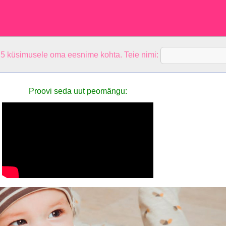
 5 küsimusele oma eesnime kohta. Teie nimi:
Proovi seda uut peomängu: