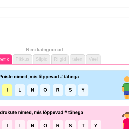
Nimi kategooriad
Pikkus
Silpid
Riigid
talen
Veel
stik
Poiste nimed, mis lõppevad # tähega
I
L
N
O
R
S
Y
drukute nimed, mis lõppevad # tähega
I
L
N
O
R
S
T
Y