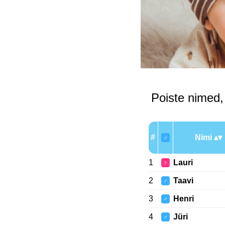
Poiste nimed,
#
Nimi
♂
1
Lauri
♀
2
Taavi
♂
3
Henri
♂
4
Jüri
♂