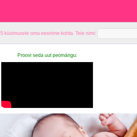
 5 küsimusele oma eesnime kohta. Teie nimi:
Proovi seda uut peomängu: