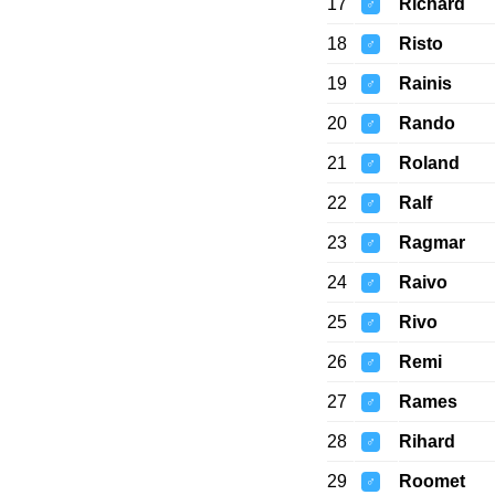
17
Richard
♂
18
Risto
♂
19
Rainis
♂
20
Rando
♂
21
Roland
♂
22
Ralf
♂
23
Ragmar
♂
24
Raivo
♂
25
Rivo
♂
26
Remi
♂
27
Rames
♂
28
Rihard
♂
29
Roomet
♂