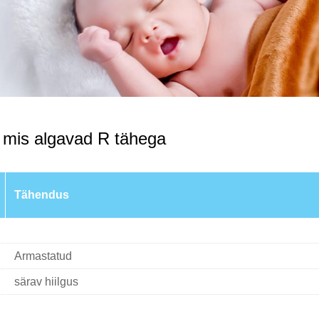
 mis algavad R tähega
Tähendus
Armastatud
särav hiilgus