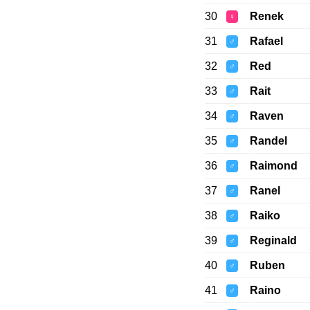
30
Renek
♀
31
Rafael
♂
32
Red
♂
33
Rait
♂
34
Raven
♂
35
Randel
♂
36
Raimond
♂
37
Ranel
♂
38
Raiko
♂
39
Reginald
♂
40
Ruben
♂
41
Raino
♂