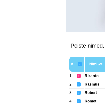
Poiste nimed,
#
Nimi
♂
1
Rikardo
♀
2
Rasmus
♂
3
Robert
♂
4
Romet
♂