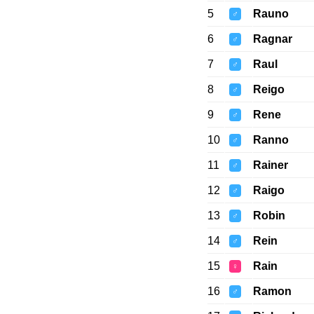
5
Rauno
♂
6
Ragnar
♂
7
Raul
♂
8
Reigo
♂
9
Rene
♂
10
Ranno
♂
11
Rainer
♂
12
Raigo
♂
13
Robin
♂
14
Rein
♂
15
Rain
♀
16
Ramon
♂