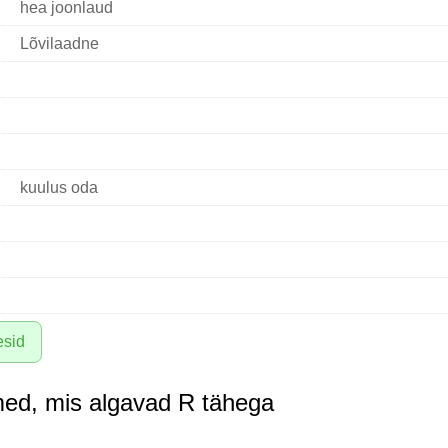
hea joonlaud
Lõvilaadne
kuulus oda
esid
med, mis algavad R tähega