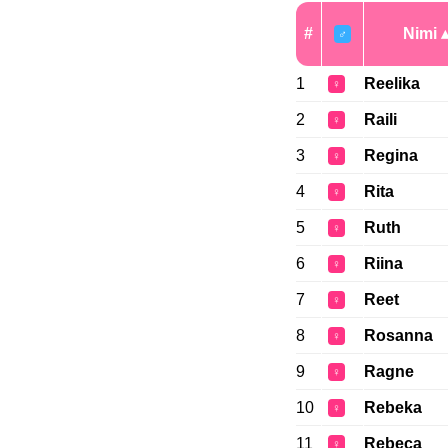
#
Nimi
♂
1
Reelika
♀
2
Raili
♀
3
Regina
♀
4
Rita
♀
5
Ruth
♀
6
Riina
♀
7
Reet
♀
8
Rosanna
♀
9
Ragne
♀
10
Rebeka
♀
11
Rebeca
♀