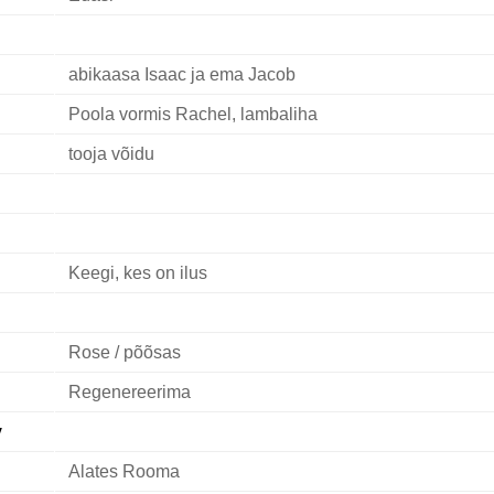
abikaasa Isaac ja ema Jacob
Poola vormis Rachel, lambaliha
tooja võidu
Keegi, kes on ilus
Rose / põõsas
Regenereerima
y
Alates Rooma