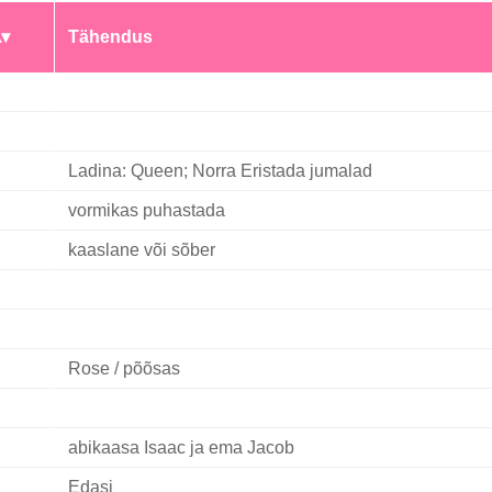
Tähendus
Ladina: Queen; Norra Eristada jumalad
vormikas puhastada
kaaslane või sõber
Rose / põõsas
abikaasa Isaac ja ema Jacob
Edasi