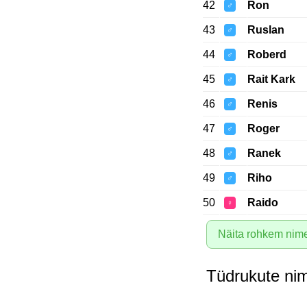
42
Ron
♂
43
Ruslan
♂
44
Roberd
♂
45
Rait Kark
♂
46
Renis
♂
47
Roger
♂
48
Ranek
♂
49
Riho
♂
50
Raido
♀
Näita rohkem nim
Tüdrukute ni