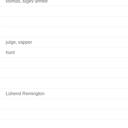
võimas, tugev armee
julge, vapper
hunt
Lühend Remington