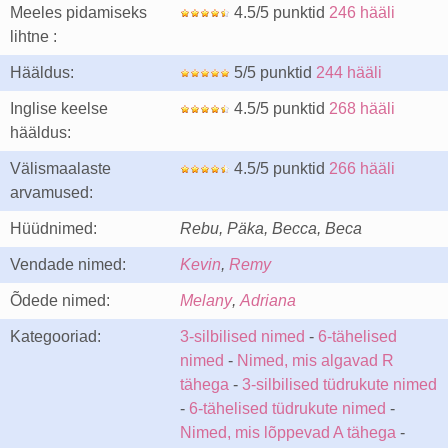
Meeles pidamiseks
4.5/5 punktid
246 hääli
lihtne :
Hääldus:
5/5 punktid
244 hääli
Inglise keelse
4.5/5 punktid
268 hääli
hääldus:
Välismaalaste
4.5/5 punktid
266 hääli
arvamused:
Hüüdnimed:
Rebu, Päka, Becca, Beca
Vendade nimed:
Kevin
,
Remy
Õdede nimed:
Melany
,
Adriana
Kategooriad:
3-silbilised nimed
-
6-tähelised
nimed
-
Nimed, mis algavad R
tähega
-
3-silbilised tüdrukute nimed
-
6-tähelised tüdrukute nimed
-
Nimed, mis lõppevad A tähega
-