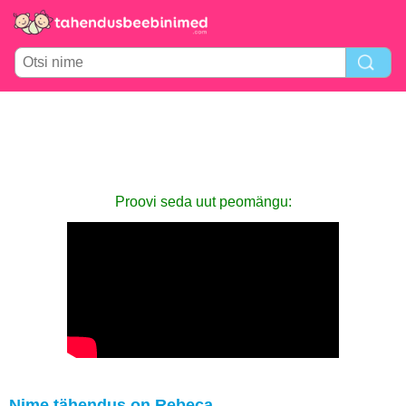
Proovi seda uut peomängu:
Nime tähendus on Rebeca