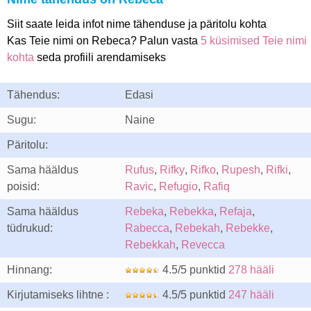
Siit saate leida infot nime tähenduse ja päritolu kohta
Kas Teie nimi on Rebeca? Palun vasta
5 küsimised Teie nimi
kohta
seda profiili arendamiseks
Tähendus:
Edasi
Sugu:
Naine
Päritolu:
Sama hääldus
Rufus
,
Rifky
,
Rifko
,
Rupesh
,
Rifki
,
poisid:
Ravic
,
Refugio
,
Rafiq
Sama hääldus
Rebeka
,
Rebekka
,
Refaja
,
tüdrukud:
Rabecca
,
Rebekah
,
Rebekke
,
Rebekkah
,
Revecca
Hinnang:
4.5/5 punktid
278 hääli
Kirjutamiseks lihtne :
4.5/5 punktid
247 hääli