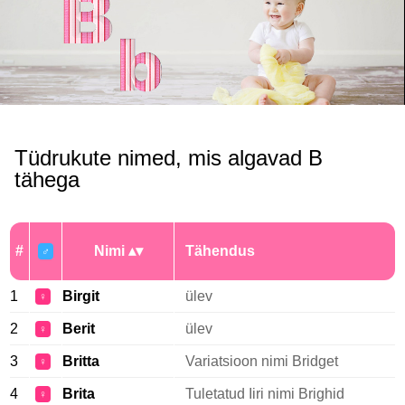
Tüdrukute nimed, mis algavad B
tähega
#
Nimi
Tähendus
♂
1
Birgit
ülev
♀
2
Berit
ülev
♀
3
Britta
Variatsioon nimi Bridget
♀
4
Brita
Tuletatud Iiri nimi Brighid
♀