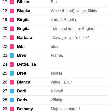
17
Bibian
Elu
♀
18
Bianka
White (blond), valge, läikiv
♀
19
Birgita
variant Birgitta
♀
20
Brigita
Tuletatud Iiri nimi Brighid
♀
21
Barbara
"Savage" või "metsik"
♀
22
Bibi
ülev
♀
23
Bren
Flame.
♂
24
Betti-Liisa
♀
25
Brett
Inglise
♂
26
Bianca
valge, läikiv
♀
27
Beril
Kristall
♂
28
Boris
võitleja
♂
29
Bethany
Maja viigimarjad
♀