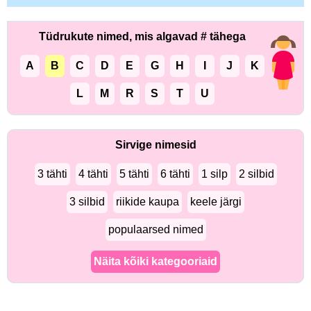
Tüdrukute nimed, mis algavad # tähega
A
B
C
D
E
G
H
I
J
K
L
M
R
S
T
U
Sirvige nimesid
3 tähti
4 tähti
5 tähti
6 tähti
1 silp
2 silbid
3 silbid
riikide kaupa
keele järgi
populaarsed nimed
Näita kõiki kategooriaid