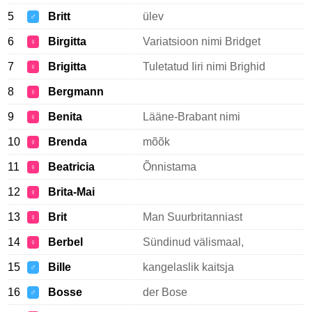
5
Britt
ülev
♂
6
Birgitta
Variatsioon nimi Bridget
♀
7
Brigitta
Tuletatud Iiri nimi Brighid
♀
8
Bergmann
♀
9
Benita
Lääne-Brabant nimi
♀
10
Brenda
mõõk
♀
11
Beatricia
Õnnistama
♀
12
Brita-Mai
♀
13
Brit
Man Suurbritanniast
♀
14
Berbel
Sündinud välismaal,
♀
15
Bille
kangelaslik kaitsja
♂
16
Bosse
der Bose
♂