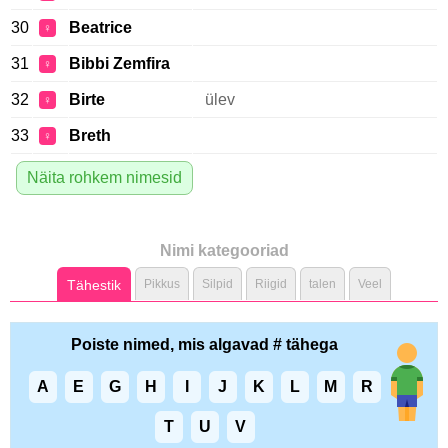
30
Beatrice
♀
31
Bibbi Zemfira
♀
32
Birte
ülev
♀
33
Breth
♀
Näita rohkem nimesid
Nimi kategooriad
Tähestik
Pikkus
Silpid
Riigid
talen
Veel
Poiste nimed, mis algavad # tähega
A
E
G
H
I
J
K
L
M
R
T
U
V