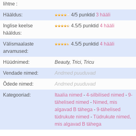
lihtne :
Hääldus:
4/5 punktid
3 hääli
Inglise keelse
4.5/5 punktid
4 hääli
hääldus:
Välismaalaste
4.5/5 punktid
4 hääli
arvamused:
Hüüdnimed:
Beauty, Trici, Tricu
Vendade nimed:
Andmed puuduvad
Õdede nimed:
Andmed puuduvad
Kategooriad:
Itaalia nimed
-
4-silbilised nimed
-
9-
tähelised nimed
-
Nimed, mis
algavad B tähega
-
9-tähelised
tüdrukute nimed
-
Tüdrukute nimed,
mis algavad B tähega