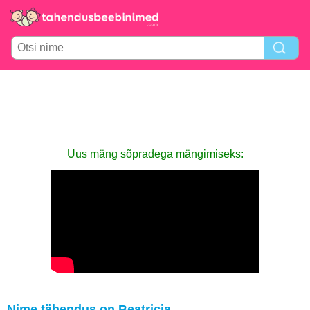
Uus mäng sõpradega mängimiseks:
Nime tähendus on Beatricia