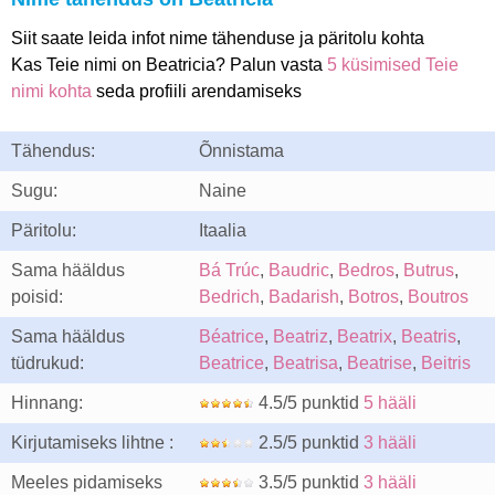
Siit saate leida infot nime tähenduse ja päritolu kohta
Kas Teie nimi on Beatricia? Palun vasta
5 küsimised Teie
nimi kohta
seda profiili arendamiseks
Tähendus:
Õnnistama
Sugu:
Naine
Päritolu:
Itaalia
Sama hääldus
Bá Trúc
,
Baudric
,
Bedros
,
Butrus
,
poisid:
Bedrich
,
Badarish
,
Botros
,
Boutros
Sama hääldus
Béatrice
,
Beatriz
,
Beatrix
,
Beatris
,
tüdrukud:
Beatrice
,
Beatrisa
,
Beatrise
,
Beitris
Hinnang:
4.5/5 punktid
5 hääli
Kirjutamiseks lihtne :
2.5/5 punktid
3 hääli
Meeles pidamiseks
3.5/5 punktid
3 hääli