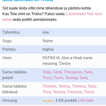
Siit saate leida infot nime tähenduse ja päritolu kohta
Kas Teie nimi on Trisha? Palun vasta
5 küsimised Teie nimi
kohta
seda profiili arendamiseks
Tähendus:
one
Sugu:
Naine
Päritolu:
Inglise
Vorm:
PATRICIA. Also a Hindi name
meaning "Desire
Sama hääldus
Terje
,
Tarek
,
Theodorus
,
Tarik
,
poisid:
Tracy
,
Trace
,
Tarawg
,
Tariq
Sama hääldus
Therese
,
Teresa
,
Theresa
,
Tarja
,
tüdrukud:
Tirza
,
Teresia
,
Theresia
,
Thirza
Hinnang:
4.5/5 punktid
145 hääli