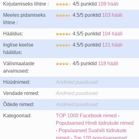
Kirjutamiseks lihtne :
4/5 punktid
109 hääli
Meeles pidamiseks
4.5/5 punktid
103 hääli
lihtne :
Hääldus:
4.5/5 punktid
104 hääli
Inglise keelse
4.5/5 punktid
121 hääli
hääldus:
Välismaalaste
4/5 punktid
118 hääli
arvamused:
Hüüdnimed:
Andmed puuduvad
Vendade nimed:
Andmed puuduvad
Õdede nimed:
Andmed puuduvad
Kategooriad:
TOP 1000 Facebook nimed
-
Populaarsed Hindi tüdrukute nimed
-
Populaarsed Suahiili tüdrukute
nimed
-
Top 100 populaarsemad