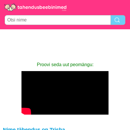
Proovi seda uut peomängu:
Nime tähendus on Trisha