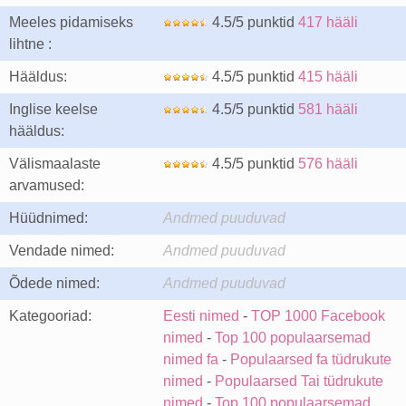
Meeles pidamiseks
4.5/5 punktid
417 hääli
lihtne :
Hääldus:
4.5/5 punktid
415 hääli
Inglise keelse
4.5/5 punktid
581 hääli
hääldus:
Välismaalaste
4.5/5 punktid
576 hääli
arvamused:
Hüüdnimed:
Andmed puuduvad
Vendade nimed:
Andmed puuduvad
Õdede nimed:
Andmed puuduvad
Kategooriad:
Eesti nimed
-
TOP 1000 Facebook
nimed
-
Top 100 populaarsemad
nimed fa
-
Populaarsed fa tüdrukute
nimed
-
Populaarsed Tai tüdrukute
nimed
-
Top 100 populaarsemad