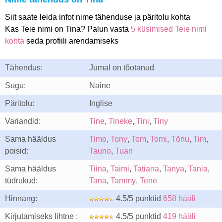
Siit saate leida infot nime tähenduse ja päritolu kohta
Kas Teie nimi on Tina? Palun vasta
5 küsimised Teie nimi
kohta
seda profiili arendamiseks
Tähendus:
Jumal on tõotanud
Sugu:
Naine
Päritolu:
Inglise
Variandid:
Tine
,
Tineke
,
Tini
,
Tiny
Sama hääldus
Timo
,
Tony
,
Tom
,
Tomi
,
Tõnu
,
Tim
,
poisid:
Tauno
,
Tuan
Sama hääldus
Tiina
,
Taimi
,
Tatiana
,
Tanya
,
Tania
,
tüdrukud:
Tana
,
Tammy
,
Tene
Hinnang:
4.5/5 punktid
658 hääli
Kirjutamiseks lihtne :
4.5/5 punktid
419 hääli