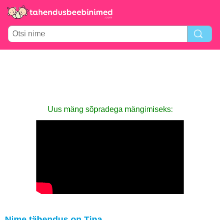
Uus mäng sõpradega mängimiseks:
Nime tähendus on Tina