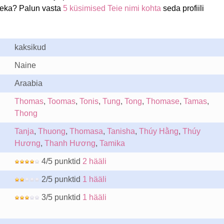
meka? Palun vasta
5 küsimised Teie nimi kohta
seda profiili
kaksikud
Naine
Araabia
Thomas
,
Toomas
,
Tonis
,
Tung
,
Tong
,
Thomase
,
Tamas
,
Thong
Tanja
,
Thuong
,
Thomasa
,
Tanisha
,
Thúy Hằng
,
Thúy
Hương
,
Thanh Hương
,
Tamika
4/5 punktid
2 hääli
2/5 punktid
1 hääli
3/5 punktid
1 hääli