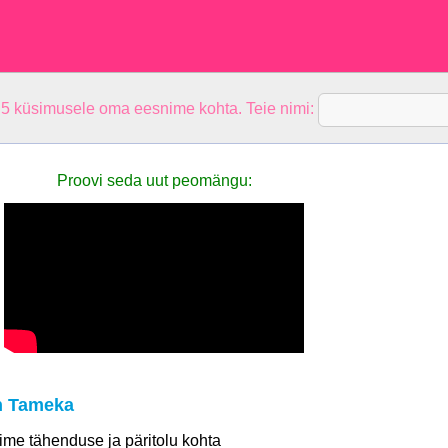
 5 küsimusele oma eesnime kohta. Teie nimi:
Proovi seda uut peomängu:
n Tameka
 nime tähenduse ja päritolu kohta