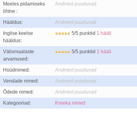
Meeles pidamiseks
Andmed puuduvad
lihtne :
Hääldus:
Andmed puuduvad
Inglise keelse
5/5 punktid
1 hääli
hääldus:
Välismaalaste
5/5 punktid
1 hääli
arvamused:
Hüüdnimed:
Andmed puuduvad
Vendade nimed:
Andmed puuduvad
Õdede nimed:
Andmed puuduvad
Kategooriad:
Kreeka nimed