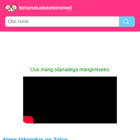
Uus mäng sõpradega mängimiseks:
Nime tähendus on Talus