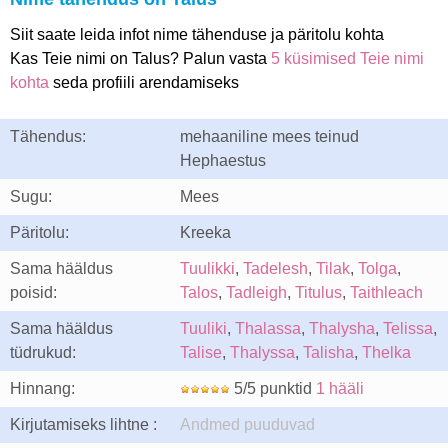
Siit saate leida infot nime tähenduse ja päritolu kohta
Kas Teie nimi on Talus? Palun vasta
5 küsimised Teie nimi
kohta
seda profiili arendamiseks
Tähendus:
mehaaniline mees teinud
Hephaestus
Sugu:
Mees
Päritolu:
Kreeka
Sama hääldus
Tuulikki
,
Tadelesh
,
Tilak
,
Tolga
,
poisid:
Talos
,
Tadleigh
,
Titulus
,
Taithleach
Sama hääldus
Tuuliki
,
Thalassa
,
Thalysha
,
Telissa
,
tüdrukud:
Talise
,
Thalyssa
,
Talisha
,
Thelka
Hinnang:
5/5 punktid
1 hääli
Kirjutamiseks lihtne :
Andmed puuduvad