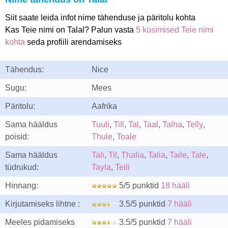
Siit saate leida infot nime tähenduse ja päritolu kohta
Kas Teie nimi on Talal? Palun vasta
5 küsimised Teie nimi
kohta
seda profiili arendamiseks
Tähendus:
Nice
Sugu:
Mees
Päritolu:
Aafrika
Sama hääldus
Tuuli
,
Till
,
Tal
,
Taal
,
Talha
,
Telly
,
poisid:
Thule
,
Toale
Sama hääldus
Tali
,
Til
,
Thalia
,
Talia
,
Taile
,
Tale
,
tüdrukud:
Tayla
,
Teili
Hinnang:
5/5 punktid
18 hääli
Kirjutamiseks lihtne :
3.5/5 punktid
7 hääli
Meeles pidamiseks
3.5/5 punktid
7 hääli