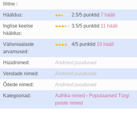
lihtne :
Hääldus:
2.5/5 punktid
7 hääli
Inglise keelse
3.5/5 punktid
11 hääli
hääldus:
Välismaalaste
4/5 punktid
10 hääli
arvamused:
Hüüdnimed:
Andmed puuduvad
Vendade nimed:
Andmed puuduvad
Õdede nimed:
Andmed puuduvad
Kategooriad:
Aafrika nimed
-
Populaarsed Türgi
poiste nimed