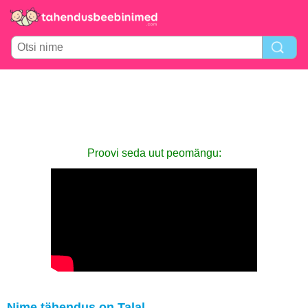
Proovi seda uut peomängu:
Nime tähendus on Talal