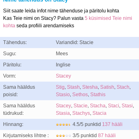
Siit saate leida infot nime tähenduse ja päritolu kohta
Kas Teie nimi on Stacy? Palun vasta
5 küsimised Teie nimi
kohta
seda profiili arendamiseks
Tähendus:
Variandid: Stacie
Sugu:
Mees
Päritolu:
Inglise
Vorm:
Stacey
Sama hääldus
Stig
,
Stash
,
Stesha
,
Satish
,
Stach
,
poisid:
Stasio
,
Sethos
,
Stathis
Sama hääldus
Stacey
,
Stacie
,
Stacha
,
Staci
,
Stasi
,
tüdrukud:
Stasia
,
Stachys
,
Stacia
Hinnang:
4.5/5 punktid
137 hääli
Kirjutamiseks lihtne :
3/5 punktid
87 hääli