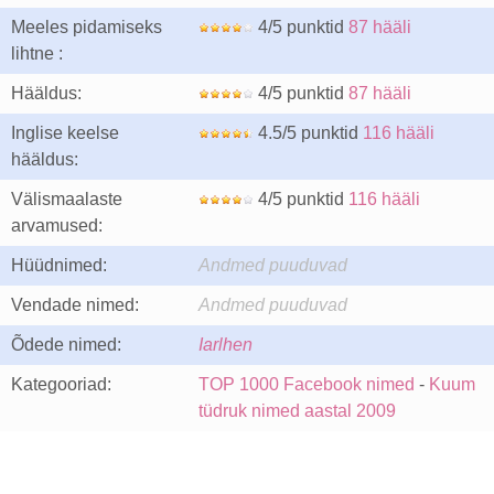
Meeles pidamiseks
4/5 punktid
87 hääli
lihtne :
Hääldus:
4/5 punktid
87 hääli
Inglise keelse
4.5/5 punktid
116 hääli
hääldus:
Välismaalaste
4/5 punktid
116 hääli
arvamused:
Hüüdnimed:
Andmed puuduvad
Vendade nimed:
Andmed puuduvad
Õdede nimed:
Iarlhen
Kategooriad:
TOP 1000 Facebook nimed
-
Kuum
tüdruk nimed aastal 2009