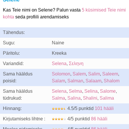
Kas Teie nimi on Selene? Palun vasta
5 küsimised Teie nimi
kohta
seda profiili arendamiseks
Tähendus:
Sugu:
Naine
Päritolu:
Kreeka
Variandid:
Selena
,
Σεληνη
Sama hääldus
Solomon
,
Salem
,
Salim
,
Saleem
,
poisid:
Salam
,
Salman
,
Salaam
,
Shalom
Sama hääldus
Selena
,
Selma
,
Selina
,
Salome
,
tüdrukud:
Salma
,
Salina
,
Shalini
,
Salima
Hinnang:
4.5/5 punktid
101 hääli
Kirjutamiseks lihtne :
4/5 punktid
86 hääli