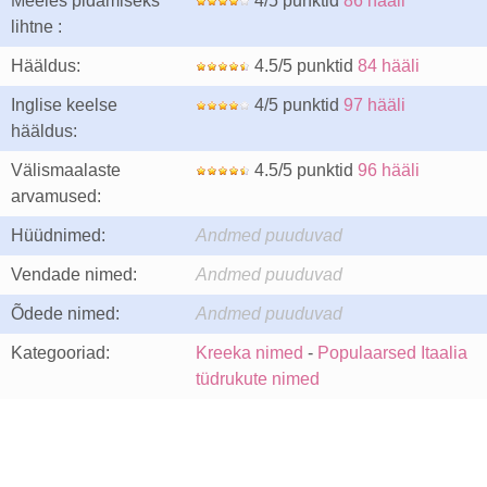
Meeles pidamiseks
4/5 punktid
86 hääli
lihtne :
Hääldus:
4.5/5 punktid
84 hääli
Inglise keelse
4/5 punktid
97 hääli
hääldus:
Välismaalaste
4.5/5 punktid
96 hääli
arvamused:
Hüüdnimed:
Andmed puuduvad
Vendade nimed:
Andmed puuduvad
Õdede nimed:
Andmed puuduvad
Kategooriad:
Kreeka nimed
-
Populaarsed Itaalia
tüdrukute nimed