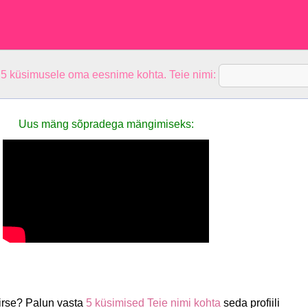
 5 küsimusele oma eesnime kohta. Teie nimi:
Uus mäng sõpradega mängimiseks:
irse? Palun vasta
5 küsimised Teie nimi kohta
seda profiili