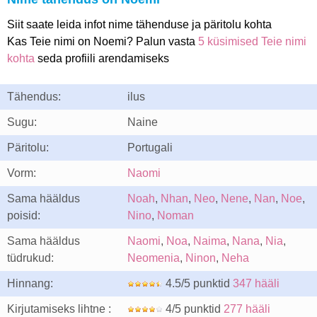
Siit saate leida infot nime tähenduse ja päritolu kohta
Kas Teie nimi on Noemi? Palun vasta
5 küsimised Teie nimi
kohta
seda profiili arendamiseks
Tähendus:
ilus
Sugu:
Naine
Päritolu:
Portugali
Vorm:
Naomi
Sama hääldus
Noah
,
Nhan
,
Neo
,
Nene
,
Nan
,
Noe
,
poisid:
Nino
,
Noman
Sama hääldus
Naomi
,
Noa
,
Naima
,
Nana
,
Nia
,
tüdrukud:
Neomenia
,
Ninon
,
Neha
Hinnang:
4.5/5 punktid
347 hääli
Kirjutamiseks lihtne :
4/5 punktid
277 hääli