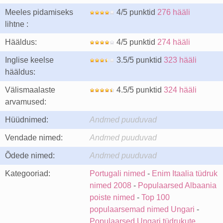
Meeles pidamiseks
4/5 punktid
276 hääli
lihtne :
Hääldus:
4/5 punktid
274 hääli
Inglise keelse
3.5/5 punktid
323 hääli
hääldus:
Välismaalaste
4.5/5 punktid
324 hääli
arvamused:
Hüüdnimed:
Andmed puuduvad
Vendade nimed:
Andmed puuduvad
Õdede nimed:
Andmed puuduvad
Kategooriad:
Portugali nimed
-
Enim Itaalia tüdruk
nimed 2008
-
Populaarsed Albaania
poiste nimed
-
Top 100
populaarsemad nimed Ungari
-
Populaarsed Ungari tüdrukute