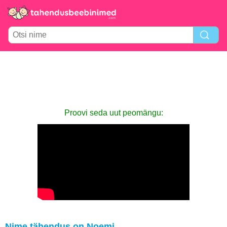
Proovi seda uut peomängu:
Nime tähendus on Noemi