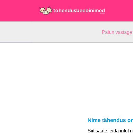
Palun vastage
Nime tähendus on
Siit saate leida infot