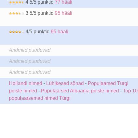
4.5/5 punktid
77 hääli
3.5/5 punktid
95 hääli
4/5 punktid
95 hääli
Andmed puuduvad
Andmed puuduvad
Andmed puuduvad
Hollandi nimed
-
Lühikesed sõnad
-
Populaarsed Türgi
poiste nimed
-
Populaarsed Albaania poiste nimed
-
Top 10
populaarsemad nimed Türgi