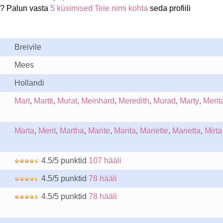
t? Palun vasta
5 küsimised Teie nimi kohta
seda profiili
Breivile
Mees
Hollandi
Mart
,
Martti
,
Murat
,
Meinhard
,
Meredith
,
Murad
,
Marty
,
Merit
Marta
,
Merit
,
Martha
,
Marite
,
Marita
,
Mariette
,
Marietta
,
Mirta
4.5/5 punktid
107 hääli
4.5/5 punktid
78 hääli
4.5/5 punktid
78 hääli