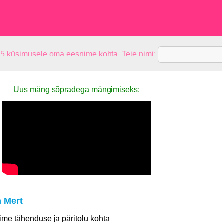
 5 küsimusele oma eesnime kohta. Teie nimi:
Uus mäng sõpradega mängimiseks:
 Mert
 nime tähenduse ja päritolu kohta