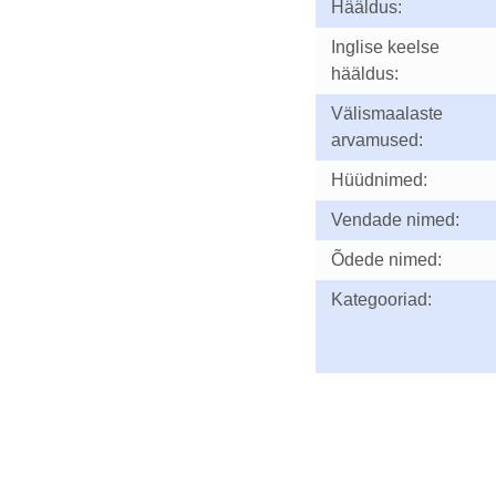
Hääldus:
Inglise keelse
hääldus:
Välismaalaste
arvamused:
Hüüdnimed:
Vendade nimed:
Õdede nimed:
Kategooriad: