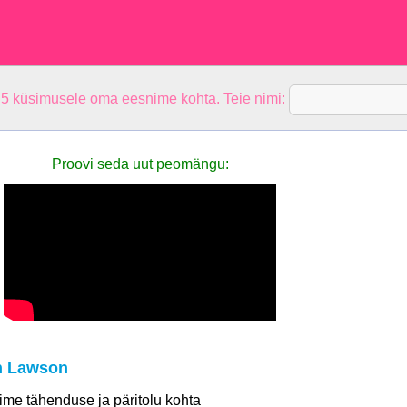
 5 küsimusele oma eesnime kohta. Teie nimi:
Proovi seda uut peomängu:
n Lawson
 nime tähenduse ja päritolu kohta