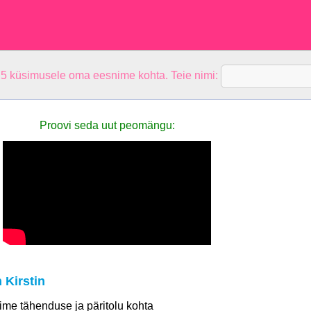
 5 küsimusele oma eesnime kohta. Teie nimi:
Proovi seda uut peomängu:
 Kirstin
 nime tähenduse ja päritolu kohta