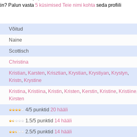
tin? Palun vasta
5 küsimised Teie nimi kohta
seda profiili
Võitud
Naine
Scottisch
Christina
Kristian
,
Karsten
,
Krisztian
,
Krystian
,
Krystiyan
,
Krystyn
,
Kristn
,
Krystine
Kristina
,
Kristiina
,
Kristin
,
Kristen
,
Kerstin
,
Kristine
,
Kristiine
Kirsten
4/5 punktid
20 hääli
1.5/5 punktid
14 hääli
2.5/5 punktid
14 hääli