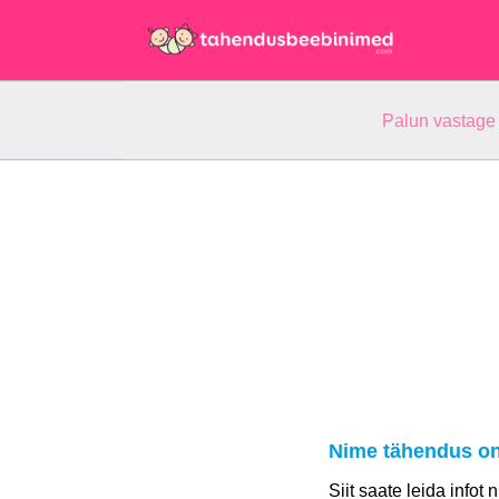
Palun vastage
Nime tähendus on
Siit saate leida infot