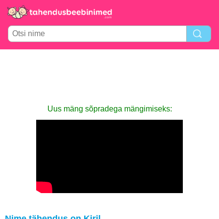
Uus mäng sõpradega mängimiseks:
Nime tähendus on Kiril