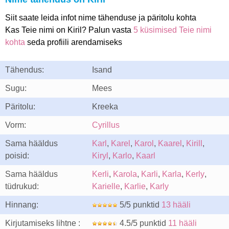
Siit saate leida infot nime tähenduse ja päritolu kohta
Kas Teie nimi on Kiril? Palun vasta
5 küsimised Teie nimi
kohta
seda profiili arendamiseks
Tähendus:
Isand
Sugu:
Mees
Päritolu:
Kreeka
Vorm:
Cyrillus
Sama hääldus
Karl
,
Karel
,
Karol
,
Kaarel
,
Kirill
,
poisid:
Kiryl
,
Karlo
,
Kaarl
Sama hääldus
Kerli
,
Karola
,
Karli
,
Karla
,
Kerly
,
tüdrukud:
Karielle
,
Karlie
,
Karly
Hinnang:
5/5 punktid
13 hääli
Kirjutamiseks lihtne :
4.5/5 punktid
11 hääli