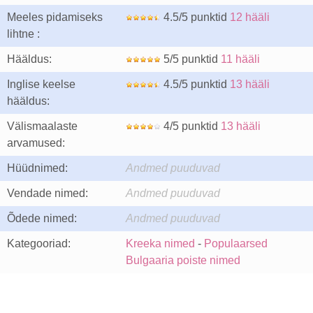
Meeles pidamiseks
4.5/5 punktid
12 hääli
lihtne :
Hääldus:
5/5 punktid
11 hääli
Inglise keelse
4.5/5 punktid
13 hääli
hääldus:
Välismaalaste
4/5 punktid
13 hääli
arvamused:
Hüüdnimed:
Andmed puuduvad
Vendade nimed:
Andmed puuduvad
Õdede nimed:
Andmed puuduvad
Kategooriad:
Kreeka nimed
-
Populaarsed
Bulgaaria poiste nimed