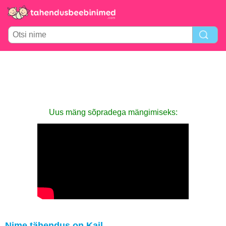
Uus mäng sõpradega mängimiseks:
Nime tähendus on Kail