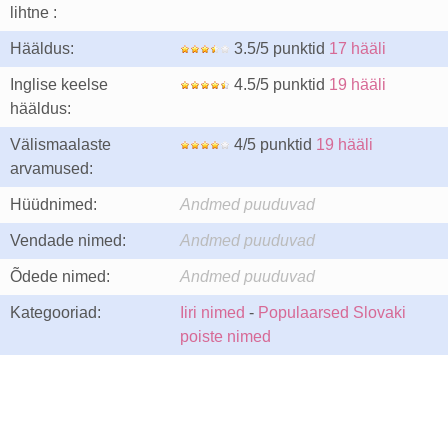
lihtne :
Hääldus:
3.5/5 punktid
17 hääli
Inglise keelse
4.5/5 punktid
19 hääli
hääldus:
Välismaalaste
4/5 punktid
19 hääli
arvamused:
Hüüdnimed:
Andmed puuduvad
Vendade nimed:
Andmed puuduvad
Õdede nimed:
Andmed puuduvad
Kategooriad:
Iiri nimed
-
Populaarsed Slovaki
poiste nimed