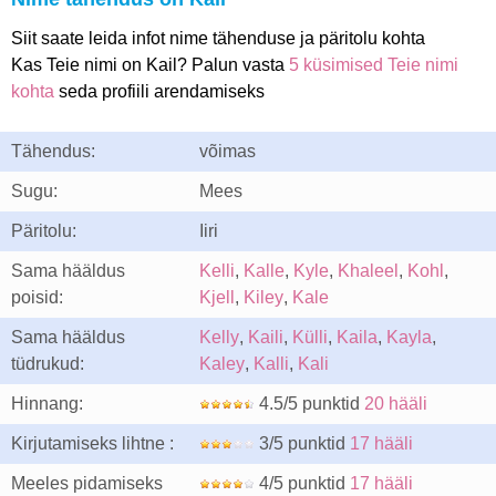
Siit saate leida infot nime tähenduse ja päritolu kohta
Kas Teie nimi on Kail? Palun vasta
5 küsimised Teie nimi
kohta
seda profiili arendamiseks
Tähendus:
võimas
Sugu:
Mees
Päritolu:
Iiri
Sama hääldus
Kelli
,
Kalle
,
Kyle
,
Khaleel
,
Kohl
,
poisid:
Kjell
,
Kiley
,
Kale
Sama hääldus
Kelly
,
Kaili
,
Külli
,
Kaila
,
Kayla
,
tüdrukud:
Kaley
,
Kalli
,
Kali
Hinnang:
4.5/5 punktid
20 hääli
Kirjutamiseks lihtne :
3/5 punktid
17 hääli
Meeles pidamiseks
4/5 punktid
17 hääli