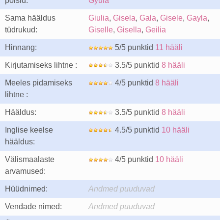
poisid:
Gyula
Sama hääldus
Giulia
,
Gisela
,
Gala
,
Gisele
,
Gayla
,
tüdrukud:
Giselle
,
Gisella
,
Geilia
Hinnang:
5/5 punktid
11 hääli
Kirjutamiseks lihtne :
3.5/5 punktid
8 hääli
Meeles pidamiseks
4/5 punktid
8 hääli
lihtne :
Hääldus:
3.5/5 punktid
8 hääli
Inglise keelse
4.5/5 punktid
10 hääli
hääldus:
Välismaalaste
4/5 punktid
10 hääli
arvamused:
Hüüdnimed:
Andmed puuduvad
Vendade nimed:
Andmed puuduvad