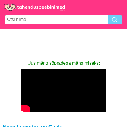
Uus mäng sõpradega mängimiseks:
Nime tähendus on Gayle