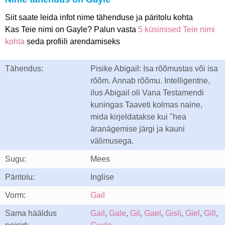
Siit saate leida infot nime tähenduse ja päritolu kohta
Kas Teie nimi on Gayle? Palun vasta
5 küsimised Teie nimi
kohta
seda profiili arendamiseks
Tähendus:
Pisike Abigail: Isa rõõmustas või isa
rõõm. Annab rõõmu. Intelligentne,
ilus Abigail oli Vana Testamendi
kuningas Taaveti kolmas naine,
mida kirjeldatakse kui "hea
äranägemise järgi ja kauni
välimusega.
Sugu:
Mees
Päritolu:
Inglise
Vorm:
Gail
Sama hääldus
Gail
,
Gale
,
Gil
,
Gael
,
Gisli
,
Giel
,
Gill
,