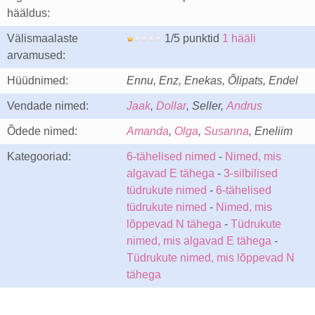
hääldus:
Välismaalaste
1/5 punktid
1 hääli
arvamused:
Hüüdnimed:
Ennu, Enz, Enekas, Õlipats, Endel
Vendade nimed:
Jaak
,
Dollar
, Seller,
Andrus
Õdede nimed:
Amanda
,
Olga
,
Susanna
, Eneliim
Kategooriad:
6-tähelised nimed
-
Nimed, mis
algavad E tähega
-
3-silbilised
tüdrukute nimed
-
6-tähelised
tüdrukute nimed
-
Nimed, mis
lõppevad N tähega
-
Tüdrukute
nimed, mis algavad E tähega
-
Tüdrukute nimed, mis lõppevad N
tähega