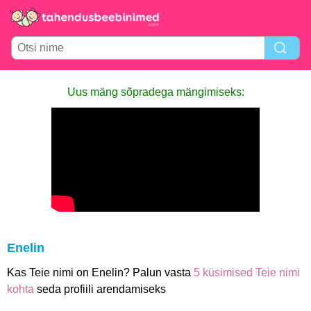
Uus mäng sõpradega mängimiseks:
Enelin
Kas Teie nimi on Enelin? Palun vasta
5 küsimised Teie nimi
kohta
seda profiili arendamiseks