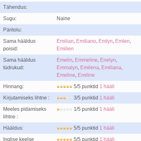
Tähendus:
Sugu:
Naine
Päritolu:
Sama hääldus
Emilian
,
Emiliano
,
Emlyn
,
Emlen
,
poisid:
Emilien
Sama hääldus
Emelin
,
Emmeline
,
Enelyn
,
tüdrukud:
Emmalyn
,
Emilena
,
Emiliana
,
Emeline
,
Emiline
Hinnang:
5/5 punktid
1 hääli
Kirjutamiseks lihtne :
3/5 punktid
1 hääli
Meeles pidamiseks
1/5 punktid
1 hääli
lihtne :
Hääldus:
5/5 punktid
1 hääli
Inglise keelse
5/5 punktid
1 hääli