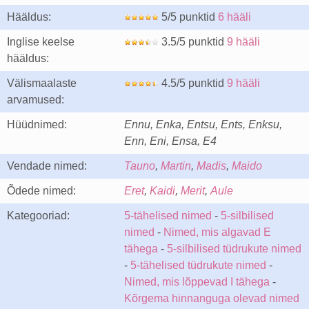
Hääldus:
5/5 punktid
6 hääli
Inglise keelse
3.5/5 punktid
9 hääli
hääldus:
Välismaalaste
4.5/5 punktid
9 hääli
arvamused:
Hüüdnimed:
Ennu, Enka, Entsu, Ents, Enksu,
Enn, Eni, Ensa, E4
Vendade nimed:
Tauno
,
Martin
,
Madis
,
Maido
Õdede nimed:
Eret
,
Kaidi
,
Merit
,
Aule
Kategooriad:
5-tähelised nimed
-
5-silbilised
nimed
-
Nimed, mis algavad E
tähega
-
5-silbilised tüdrukute nimed
-
5-tähelised tüdrukute nimed
-
Nimed, mis lõppevad I tähega
-
Kõrgema hinnanguga olevad nimed