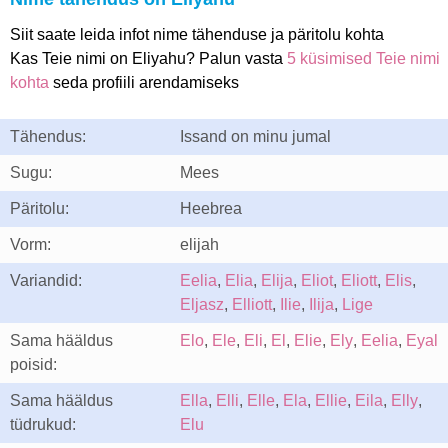
Siit saate leida infot nime tähenduse ja päritolu kohta
Kas Teie nimi on Eliyahu? Palun vasta
5 küsimised Teie nimi
kohta
seda profiili arendamiseks
Tähendus:
Issand on minu jumal
Sugu:
Mees
Päritolu:
Heebrea
Vorm:
elijah
Variandid:
Eelia
,
Elia
,
Elija
,
Eliot
,
Eliott
,
Elis
,
Eljasz
,
Elliott
,
Ilie
,
Ilija
,
Lige
Sama hääldus
Elo
,
Ele
,
Eli
,
El
,
Elie
,
Ely
,
Eelia
,
Eyal
poisid:
Sama hääldus
Ella
,
Elli
,
Elle
,
Ela
,
Ellie
,
Eila
,
Elly
,
tüdrukud:
Elu