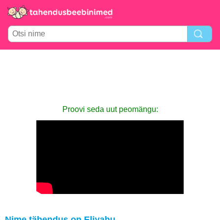
Proovi seda uut peomängu:
Nime tähendus on Eliyahu