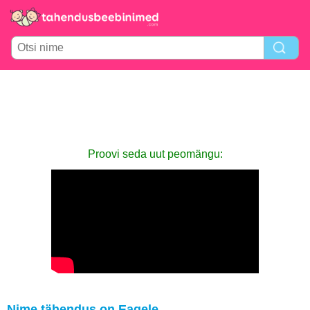
Proovi seda uut peomängu:
Nime tähendus on Eagele