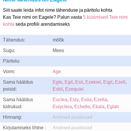
Siit saate leida infot nime tähenduse ja päritolu kohta
Kas Teie nimi on Eagele? Palun vasta
5 küsimised Teie nimi
kohta
seda profiili arendamiseks
Tähendus:
mõõk
Sugu:
Mees
Päritolu:
Vorm:
Age
Sama hääldus
Egle
,
Egil
,
Esli
,
Ezekiel
,
Eigil
,
Ezell
,
poisid:
Eskil
,
Ezequiel
Sama hääldus
Euclea
,
Esly
,
Esila
,
Ezella
,
tüdrukud:
Euiycleia
,
Echelle
,
Ekala
,
Eglah
Hinnang:
Andmed puuduvad
Kirjutamiseks lihtne :
Andmed puuduvad