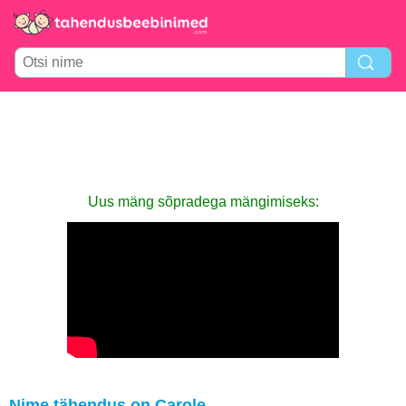
Uus mäng sõpradega mängimiseks:
Nime tähendus on Carole