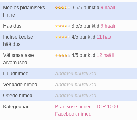
Meeles pidamiseks
3.5/5 punktid
9 hääli
lihtne :
Hääldus:
3.5/5 punktid
9 hääli
Inglise keelse
4/5 punktid
11 hääli
hääldus:
Välismaalaste
4/5 punktid
12 hääli
arvamused:
Hüüdnimed:
Andmed puuduvad
Vendade nimed:
Andmed puuduvad
Õdede nimed:
Andmed puuduvad
Kategooriad:
Prantsuse nimed
-
TOP 1000
Facebook nimed