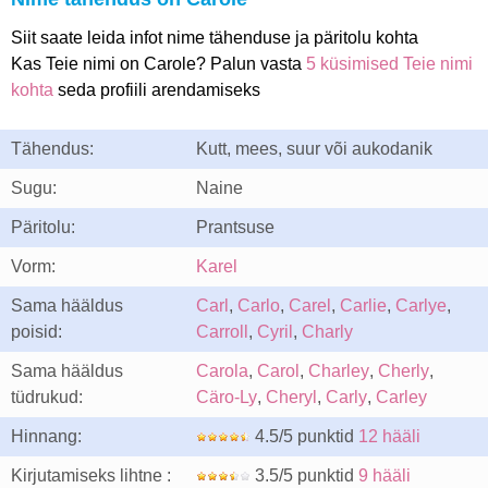
Siit saate leida infot nime tähenduse ja päritolu kohta
Kas Teie nimi on Carole? Palun vasta
5 küsimised Teie nimi
kohta
seda profiili arendamiseks
Tähendus:
Kutt, mees, suur või aukodanik
Sugu:
Naine
Päritolu:
Prantsuse
Vorm:
Karel
Sama hääldus
Carl
,
Carlo
,
Carel
,
Carlie
,
Carlye
,
poisid:
Carroll
,
Cyril
,
Charly
Sama hääldus
Carola
,
Carol
,
Charley
,
Cherly
,
tüdrukud:
Cäro-Ly
,
Cheryl
,
Carly
,
Carley
Hinnang:
4.5/5 punktid
12 hääli
Kirjutamiseks lihtne :
3.5/5 punktid
9 hääli