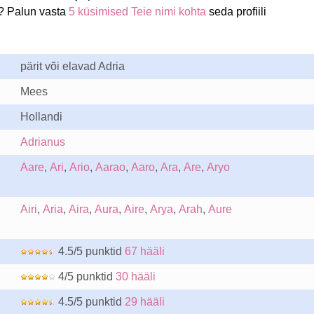
e? Palun vasta
5 küsimised Teie nimi kohta
seda profiili
pärit või elavad Adria
Mees
Hollandi
Adrianus
Aare
,
Ari
,
Ario
,
Aarao
,
Aaro
,
Ara
,
Are
,
Aryo
Airi
,
Aria
,
Aira
,
Aura
,
Aire
,
Arya
,
Arah
,
Aure
4.5/5 punktid
67 hääli
4/5 punktid
30 hääli
4.5/5 punktid
29 hääli