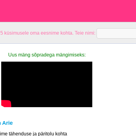
 5 küsimusele oma eesnime kohta. Teie nimi:
Uus mäng sõpradega mängimiseks:
 Arie
 nime tähenduse ja päritolu kohta