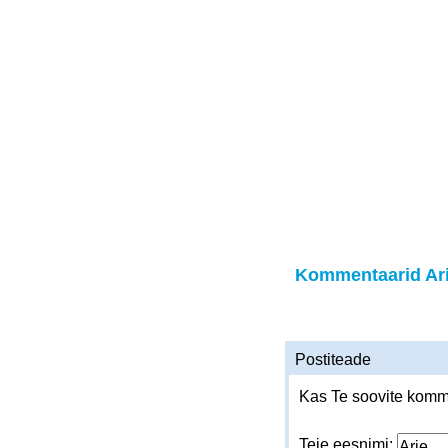
Kommentaarid Ar
Postiteade
Kas Te soovite komme
Teie eesnimi: