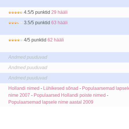
4.5/5 punktid
29 hääli
3.5/5 punktid
63 hääli
4/5 punktid
62 hääli
Andmed puuduvad
Andmed puuduvad
Andmed puuduvad
Hollandi nimed
-
Lühikesed sõnad
-
Populaarsemad lapsel
nime 2007
-
Populaarsed Hollandi poiste nimed
-
Populaarsemad lapsele nime aastal 2009