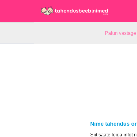
Palun vastage
Nime tähendus on
Siit saate leida infot