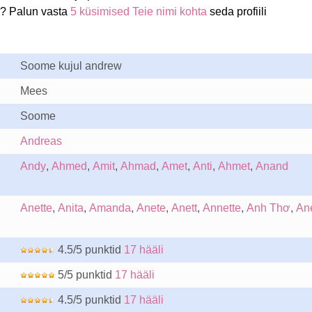
i? Palun vasta
5 küsimised Teie nimi kohta
seda profiili
Soome kujul andrew
Mees
Soome
Andreas
Andy
,
Ahmed
,
Amit
,
Ahmad
,
Amet
,
Anti
,
Ahmet
,
Anand
Anette
,
Anita
,
Amanda
,
Anete
,
Anett
,
Annette
,
Anh Thơ
,
An
4.5/5 punktid
17 hääli
5/5 punktid
17 hääli
4.5/5 punktid
17 hääli