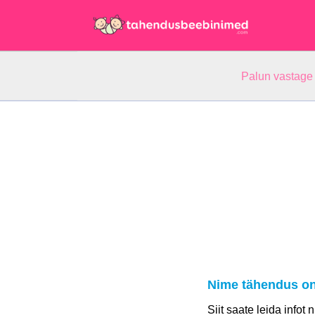
Palun vastage
Nime tähendus on
Siit saate leida infot