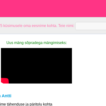
 5 küsimusele oma eesnime kohta. Teie nimi:
Uus mäng sõpradega mängimiseks:
 Antti
 nime tähenduse ja päritolu kohta