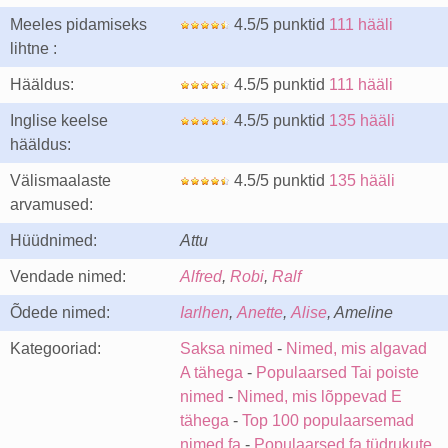
Meeles pidamiseks
4.5/5 punktid
111 hääli
lihtne :
Hääldus:
4.5/5 punktid
111 hääli
Inglise keelse
4.5/5 punktid
135 hääli
hääldus:
Välismaalaste
4.5/5 punktid
135 hääli
arvamused:
Hüüdnimed:
Attu
Vendade nimed:
Alfred
,
Robi
,
Ralf
Õdede nimed:
Iarlhen
,
Anette
,
Alise
, Ameline
Kategooriad:
Saksa nimed
-
Nimed, mis algavad
A tähega
-
Populaarsed Tai poiste
nimed
-
Nimed, mis lõppevad E
tähega
-
Top 100 populaarsemad
nimed fa
-
Populaarsed fa tüdrukute