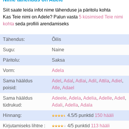
Siit saate leida infot nime tähenduse ja päritolu kohta
Kas Teie nimi on Adele? Palun vasta
5 küsimised Teie nimi
kohta
seda profiili arendamiseks
Tähendus:
Õilis
Sugu:
Naine
Päritolu:
Saksa
Vorm:
Adela
Sama hääldus
Adel
,
Adal
,
Adlai
,
Adil
,
Attila
,
Adiel
,
poisid:
Atle
,
Adael
Sama hääldus
Adeele
,
Adela
,
Adelia
,
Adelle
,
Adell
,
tüdrukud:
Adali
,
Adella
,
Adala
Hinnang:
4.5/5 punktid
150 hääli
Kirjutamiseks lihtne :
4/5 punktid
113 hääli