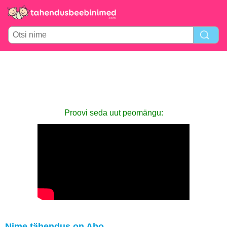
Proovi seda uut peomängu:
Nime tähendus on Abo