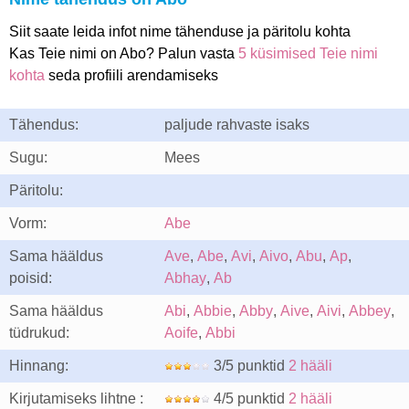
Siit saate leida infot nime tähenduse ja päritolu kohta
Kas Teie nimi on Abo? Palun vasta
5 küsimised Teie nimi
kohta
seda profiili arendamiseks
Tähendus:
paljude rahvaste isaks
Sugu:
Mees
Päritolu:
Vorm:
Abe
Sama hääldus
Ave
,
Abe
,
Avi
,
Aivo
,
Abu
,
Ap
,
poisid:
Abhay
,
Ab
Sama hääldus
Abi
,
Abbie
,
Abby
,
Aive
,
Aivi
,
Abbey
,
tüdrukud:
Aoife
,
Abbi
Hinnang:
3/5 punktid
2 hääli
Kirjutamiseks lihtne :
4/5 punktid
2 hääli