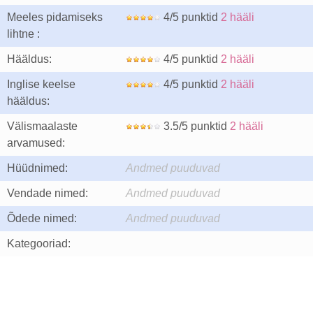
Meeles pidamiseks
4/5 punktid
2 hääli
lihtne :
Hääldus:
4/5 punktid
2 hääli
Inglise keelse
4/5 punktid
2 hääli
hääldus:
Välismaalaste
3.5/5 punktid
2 hääli
arvamused:
Hüüdnimed:
Andmed puuduvad
Vendade nimed:
Andmed puuduvad
Õdede nimed:
Andmed puuduvad
Kategooriad: