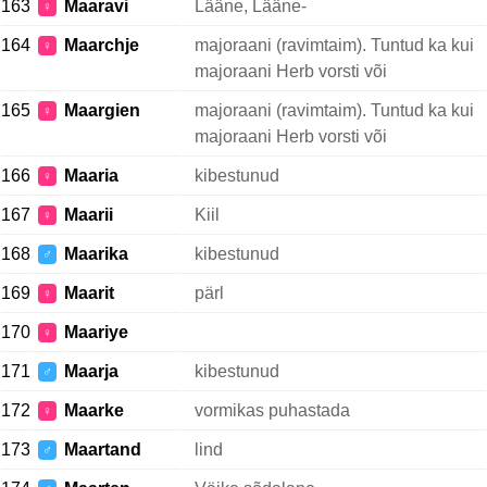
163
Maaravi
Lääne, Lääne-
♀
164
Maarchje
majoraani (ravimtaim). Tuntud ka kui
♀
majoraani Herb vorsti või
165
Maargien
majoraani (ravimtaim). Tuntud ka kui
♀
majoraani Herb vorsti või
166
Maaria
kibestunud
♀
167
Maarii
Kiil
♀
168
Maarika
kibestunud
♂
169
Maarit
pärl
♀
170
Maariye
♀
171
Maarja
kibestunud
♂
172
Maarke
vormikas puhastada
♀
173
Maartand
lind
♂