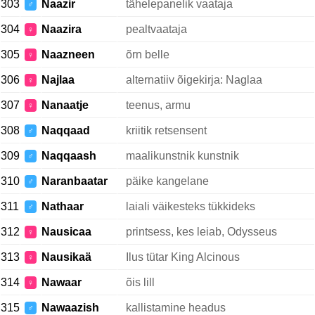
303
Naazir
tähelepanelik vaataja
♂
304
Naazira
pealtvaataja
♀
305
Naazneen
õrn belle
♀
306
Najlaa
alternatiiv õigekirja: Naglaa
♀
307
Nanaatje
teenus, armu
♀
308
Naqqaad
kriitik retsensent
♂
309
Naqqaash
maalikunstnik kunstnik
♂
310
Naranbaatar
päike kangelane
♂
311
Nathaar
laiali väikesteks tükkideks
♂
312
Nausicaa
printsess, kes leiab, Odysseus
♀
313
Nausikaä
Ilus tütar King Alcinous
♀
314
Nawaar
õis lill
♀
315
Nawaazish
kallistamine headus
♂