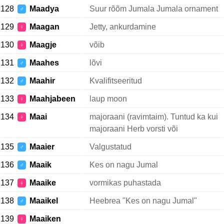
128
Maadya
Suur rõõm Jumala Jumala ornament
♂
129
Maagan
Jetty, ankurdamine
♀
130
Maagje
võib
♀
131
Maahes
lõvi
♂
132
Maahir
Kvalifitseeritud
♂
133
Maahjabeen
laup moon
♀
134
Maai
majoraani (ravimtaim). Tuntud ka kui
♀
majoraani Herb vorsti või
135
Maaier
Valgustatud
♂
136
Maaik
Kes on nagu Jumal
♂
137
Maaike
vormikas puhastada
♀
138
Maaikel
Heebrea "Kes on nagu Jumal"
♂
139
Maaiken
♀