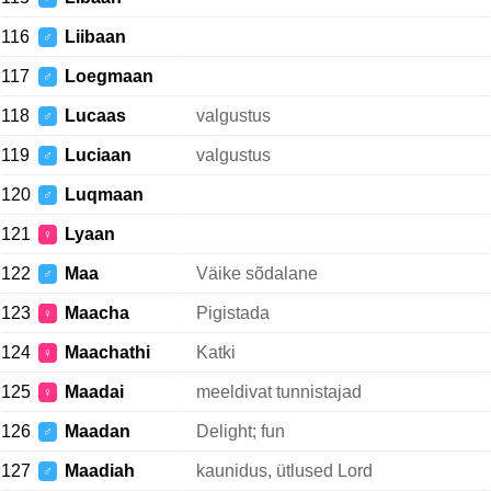
116
Liibaan
♂
117
Loegmaan
♂
118
Lucaas
valgustus
♂
119
Luciaan
valgustus
♂
120
Luqmaan
♂
121
Lyaan
♀
122
Maa
Väike sõdalane
♂
123
Maacha
Pigistada
♀
124
Maachathi
Katki
♀
125
Maadai
meeldivat tunnistajad
♀
126
Maadan
Delight; fun
♂
127
Maadiah
kaunidus, ütlused Lord
♂