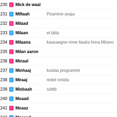
230
Mick de waal
♀
231
Miftaah
Peamine avaja
♂
232
Milaad
♀
233
Milaan
et täita
♂
234
Milaana
kaasaegne nime Itaalia linna Milano
♀
235
Milan aaron
♀
236
Minaal
♀
237
Minhaaj
kuidas programmi
♂
238
Miraaj
redel ronida
♂
239
Misbaah
süttib
♂
240
Moaad
♂
241
Moaaz
♀