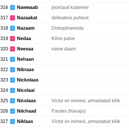
316
Nawwaab
joonlaud kuberner
♂
317
Nazaakat
delikatess puhtust
♀
318
Nazaam
Distsiplineerida
♂
319
Nedaa
Kõne palve
♀
320
Neesaa
naine daam
♀
321
Nehaan
♂
322
Nibraas
♂
323
Nickolaas
♂
324
Nicolaai
♂
325
Nicolaas
Victor on inimesi, armastatud kõik
♂
326
Niichaad
Paistes (Navajo)
♂
327
Niklaas
Victor on inimesi, armastatud kõik
♂