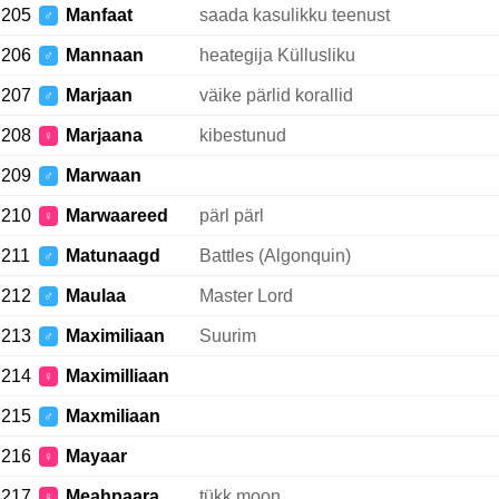
205
Manfaat
saada kasulikku teenust
♂
206
Mannaan
heategija Küllusliku
♂
207
Marjaan
väike pärlid korallid
♂
208
Marjaana
kibestunud
♀
209
Marwaan
♂
210
Marwaareed
pärl pärl
♀
211
Matunaagd
Battles (Algonquin)
♂
212
Maulaa
Master Lord
♂
213
Maximiliaan
Suurim
♂
214
Maximilliaan
♀
215
Maxmiliaan
♂
216
Mayaar
♀
217
Meahpaara
tükk moon
♀