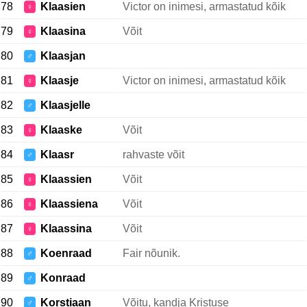
78
Klaasien
Victor on inimesi, armastatud kõik
♀
79
Klaasina
Võit
♀
80
Klaasjan
♂
81
Klaasje
Victor on inimesi, armastatud kõik
♀
82
Klaasjelle
♂
83
Klaaske
Võit
♀
84
Klaasr
rahvaste võit
♂
85
Klaassien
Võit
♀
86
Klaassiena
Võit
♀
87
Klaassina
Võit
♀
88
Koenraad
Fair nõunik.
♂
89
Konraad
♂
90
Korstiaan
Võitu, kandja Kristuse
♂