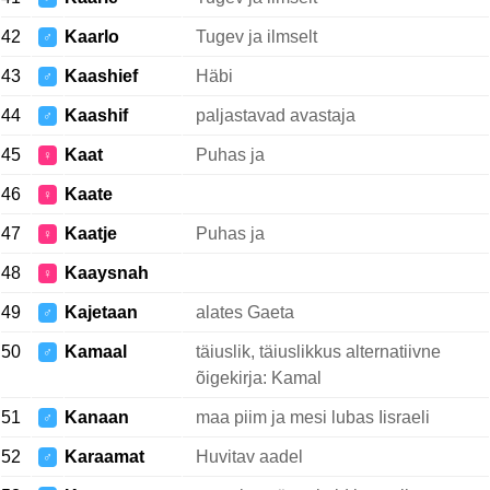
42
Kaarlo
Tugev ja ilmselt
♂
43
Kaashief
Häbi
♂
44
Kaashif
paljastavad avastaja
♂
45
Kaat
Puhas ja
♀
46
Kaate
♀
47
Kaatje
Puhas ja
♀
48
Kaaysnah
♀
49
Kajetaan
alates Gaeta
♂
50
Kamaal
täiuslik, täiuslikkus alternatiivne
♂
õigekirja: Kamal
51
Kanaan
maa piim ja mesi lubas Iisraeli
♂
52
Karaamat
Huvitav aadel
♂