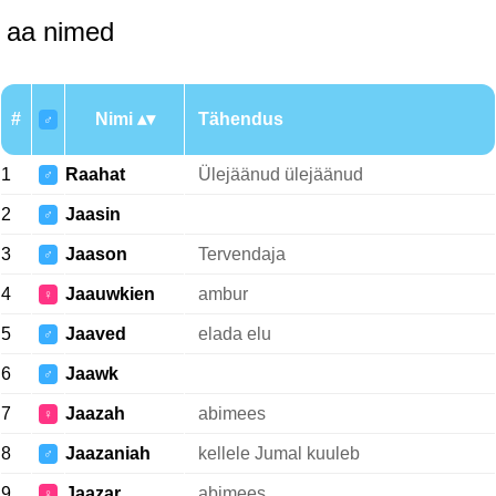
aa nimed
#
Nimi
Tähendus
♂
1
Raahat
Ülejäänud ülejäänud
♂
2
Jaasin
♂
3
Jaason
Tervendaja
♂
4
Jaauwkien
ambur
♀
5
Jaaved
elada elu
♂
6
Jaawk
♂
7
Jaazah
abimees
♀
8
Jaazaniah
kellele Jumal kuuleb
♂
9
Jaazar
abimees
♀