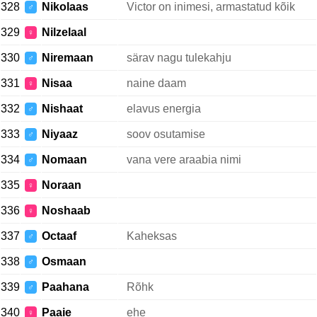
328
Nikolaas
Victor on inimesi, armastatud kõik
♂
329
Nilzelaal
♀
330
Niremaan
särav nagu tulekahju
♂
331
Nisaa
naine daam
♀
332
Nishaat
elavus energia
♂
333
Niyaaz
soov osutamise
♂
334
Nomaan
vana vere araabia nimi
♂
335
Noraan
♀
336
Noshaab
♀
337
Octaaf
Kaheksas
♂
338
Osmaan
♂
339
Paahana
Rõhk
♂
340
Paaie
ehe
♀