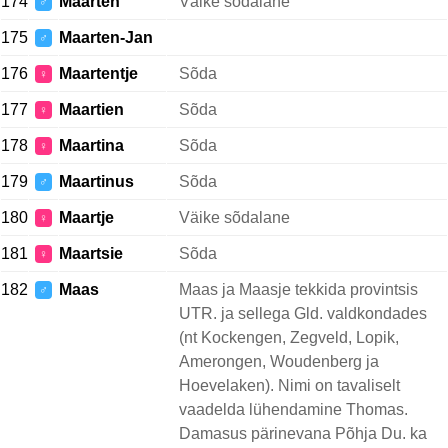
174
Maarten
Väike sõdalane
♂
175
Maarten-Jan
♂
176
Maartentje
Sõda
♀
177
Maartien
Sõda
♀
178
Maartina
Sõda
♀
179
Maartinus
Sõda
♂
180
Maartje
Väike sõdalane
♀
181
Maartsie
Sõda
♀
182
Maas
Maas ja Maasje tekkida provintsis
♂
UTR. ja sellega Gld. valdkondades
(nt Kockengen, Zegveld, Lopik,
Amerongen, Woudenberg ja
Hoevelaken). Nimi on tavaliselt
vaadelda lühendamine Thomas.
Damasus pärinevana Põhja Du. ka