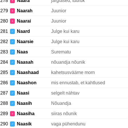
278
Naara
järglased, tüdruk
♀
279
Naarah
Juunior
♀
280
Naarai
Juunior
♀
281
Naard
Julge kui karu
♂
282
Naarsie
Julge kui karu
♂
283
Naas
Surematu
♂
284
Naasah
nõuandja nõunik
♂
285
Naashaad
kahetsusväärne morn
♂
286
Naashon
mis ennustab, et kahtlused
♂
287
Naasi
selgelt nähtav
♂
288
Naasih
Nõuandja
♂
289
Naasiha
siiras nõunik
♀
290
Naasik
vaga pühendunu
♂