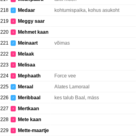
218
Medaar
kohtumispaika, kohus asukoht
♂
219
Meggy saar
♀
220
Mehmet kaan
♀
221
Meinaart
võimas
♂
222
Melaak
♀
223
Melisaa
♀
224
Mephaath
Force vee
♀
225
Meraal
Alates Lamoraal
♂
226
Meribbaal
kes talub Baal, mäss
♂
227
Mertkaan
♀
228
Mete kaan
♀
229
Mette-maartje
♀