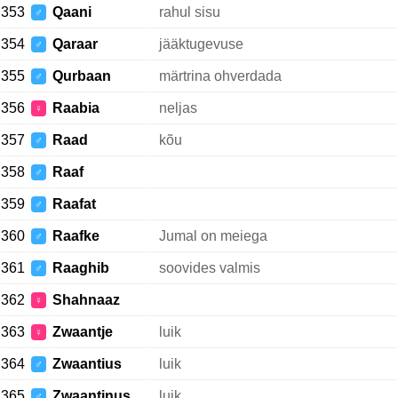
353
Qaani
rahul sisu
♂
354
Qaraar
jääktugevuse
♂
355
Qurbaan
märtrina ohverdada
♂
356
Raabia
neljas
♀
357
Raad
kõu
♂
358
Raaf
♂
359
Raafat
♂
360
Raafke
Jumal on meiega
♂
361
Raaghib
soovides valmis
♂
362
Shahnaaz
♀
363
Zwaantje
luik
♀
364
Zwaantius
luik
♂
365
Zwaantinus
luik
♂