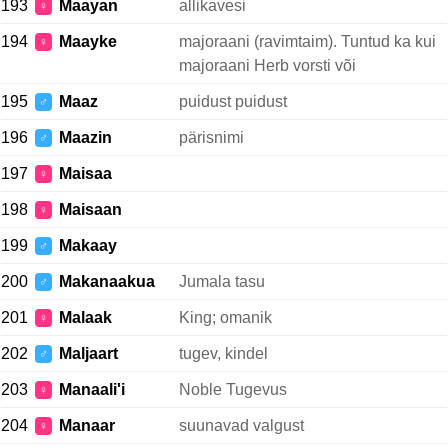
193
Maayan
allikavesi
♀
194
Maayke
majoraani (ravimtaim). Tuntud ka kui
♀
majoraani Herb vorsti või
195
Maaz
puidust puidust
♂
196
Maazin
pärisnimi
♂
197
Maisaa
♀
198
Maisaan
♀
199
Makaay
♂
200
Makanaakua
Jumala tasu
♂
201
Malaak
King; omanik
♀
202
Maljaart
tugev, kindel
♂
203
Manaali'i
Noble Tugevus
♀
204
Manaar
suunavad valgust
♀