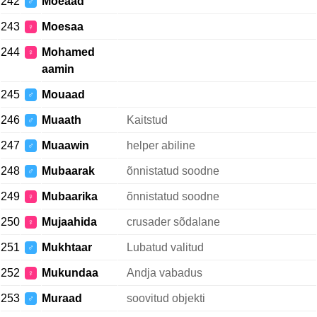
242
Moeaad
♂
243
Moesaa
♀
244
Mohamed
♀
aamin
245
Mouaad
♂
246
Muaath
Kaitstud
♂
247
Muaawin
helper abiline
♂
248
Mubaarak
õnnistatud soodne
♂
249
Mubaarika
õnnistatud soodne
♀
250
Mujaahida
crusader sõdalane
♀
251
Mukhtaar
Lubatud valitud
♂
252
Mukundaa
Andja vabadus
♀
253
Muraad
soovitud objekti
♂