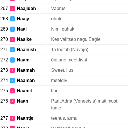
267
Naajidah
Vaprus
♀
268
Naajy
ohutu
♂
269
Naal
Nimi pühak
♂
270
Naalke
Kes valitseb nagu Eagle
♀
271
Naalnish
Ta töötab (Navajo)
♂
272
Naam
õiglane meeldivat
♂
273
Naamah
Sweet, ilus
♀
274
Naaman
meeldiv
♂
275
Naamit
lind
♀
276
Naan
Pärit Adria (Veneetsia) matt must,
♀
tume
277
Naantje
teenus, armu
♀