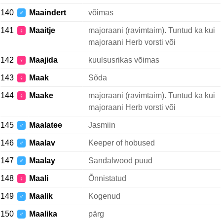
140
Maaindert
võimas
♂
141
Maaitje
majoraani (ravimtaim). Tuntud ka kui
♀
majoraani Herb vorsti või
142
Maajida
kuulsusrikas võimas
♀
143
Maak
Sõda
♀
144
Maake
majoraani (ravimtaim). Tuntud ka kui
♀
majoraani Herb vorsti või
145
Maalatee
Jasmiin
♂
146
Maalav
Keeper of hobused
♂
147
Maalay
Sandalwood puud
♂
148
Maali
Õnnistatud
♀
149
Maalik
Kogenud
♂
150
Maalika
pärg
♂