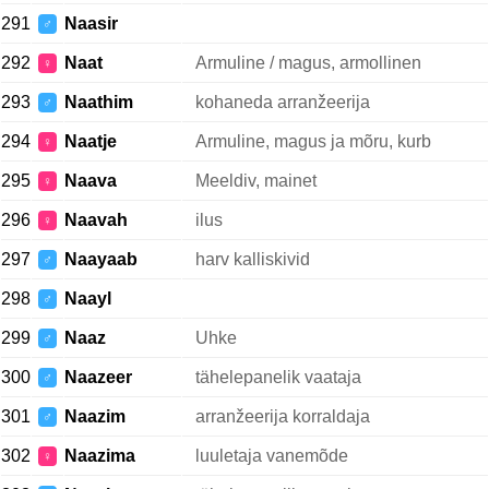
291
Naasir
♂
292
Naat
Armuline / magus, armollinen
♀
293
Naathim
kohaneda arranžeerija
♂
294
Naatje
Armuline, magus ja mõru, kurb
♀
295
Naava
Meeldiv, mainet
♀
296
Naavah
ilus
♀
297
Naayaab
harv kalliskivid
♂
298
Naayl
♂
299
Naaz
Uhke
♂
300
Naazeer
tähelepanelik vaataja
♂
301
Naazim
arranžeerija korraldaja
♂
302
Naazima
luuletaja vanemõde
♀