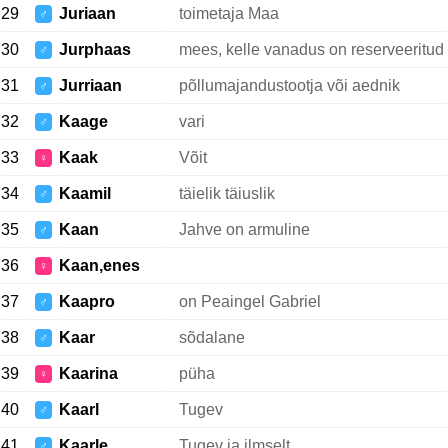
29
Juriaan
toimetaja Maa
♂
30
Jurphaas
mees, kelle vanadus on reserveeritud
♂
31
Jurriaan
põllumajandustootja või aednik
♂
32
Kaage
vari
♂
33
Kaak
Võit
♀
34
Kaamil
täielik täiuslik
♂
35
Kaan
Jahve on armuline
♂
36
Kaan,enes
♀
37
Kaapro
on Peaingel Gabriel
♂
38
Kaar
sõdalane
♂
39
Kaarina
püha
♀
40
Kaarl
Tugev
♂
41
Kaarle
Tugev ja ilmselt
♂