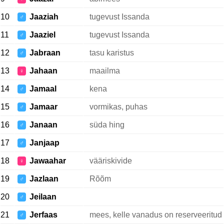
10
Jaaziah
tugevust Issanda
♂
11
Jaaziel
tugevust Issanda
♂
12
Jabraan
tasu karistus
♂
13
Jahaan
maailma
♀
14
Jamaal
kena
♂
15
Jamaar
vormikas, puhas
♂
16
Janaan
süda hing
♂
17
Janjaap
♂
18
Jawaahar
vääriskivide
♀
19
Jazlaan
Rõõm
♂
20
Jeilaan
♂
21
Jerfaas
mees, kelle vanadus on reserveeritud
♂