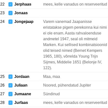
22
Jerphaas
mees, kelle vanadus on reserveeritud
♂
23
Jonaas
♂
24
Jongejaap
Varem vanemad Jaapanisse
♂
eristatakse pigem perekonna kui nimi
ei ole enam. Aasta rahvaloenduse
andmetel 1947, seal oli mitmeid
Marken. Kui sellised kombinatsioonid
olid teised nimed (Bernet Kempers
1965, 180), võrrelda Young Trijn
Sijmes, Middelie 1651 (Belonje IV,
122).
25
Jordaan
Maa, maa
♂
26
Juliaan
Noored, pühendatud Jupiter
♂
27
Jumaane
Sündinud
♂
28
Jurfaas
mees, kelle vanadus on reserveeritud
♂