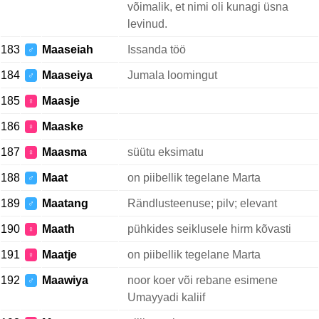
võimalik, et nimi oli kunagi üsna
levinud.
183
Maaseiah
Issanda töö
♂
184
Maaseiya
Jumala loomingut
♂
185
Maasje
♀
186
Maaske
♀
187
Maasma
süütu eksimatu
♀
188
Maat
on piibellik tegelane Marta
♂
189
Maatang
Rändlusteenuse; pilv; elevant
♂
190
Maath
pühkides seiklusele hirm kõvasti
♀
191
Maatje
on piibellik tegelane Marta
♀
192
Maawiya
noor koer või rebane esimene
♂
Umayyadi kaliif