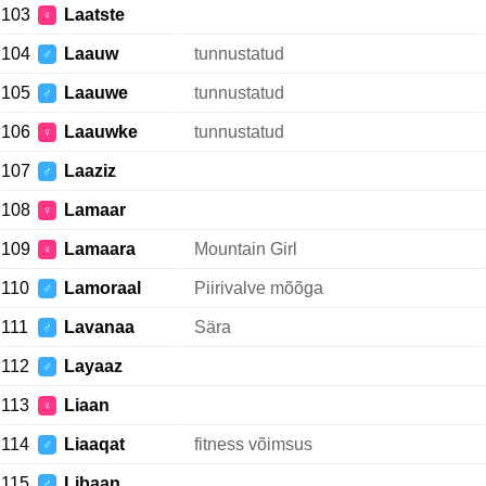
103
Laatste
♀
104
Laauw
tunnustatud
♂
105
Laauwe
tunnustatud
♂
106
Laauwke
tunnustatud
♀
107
Laaziz
♂
108
Lamaar
♀
109
Lamaara
Mountain Girl
♀
110
Lamoraal
Piirivalve mõõga
♂
111
Lavanaa
Sära
♂
112
Layaaz
♂
113
Liaan
♀
114
Liaaqat
fitness võimsus
♂
115
Libaan
♂