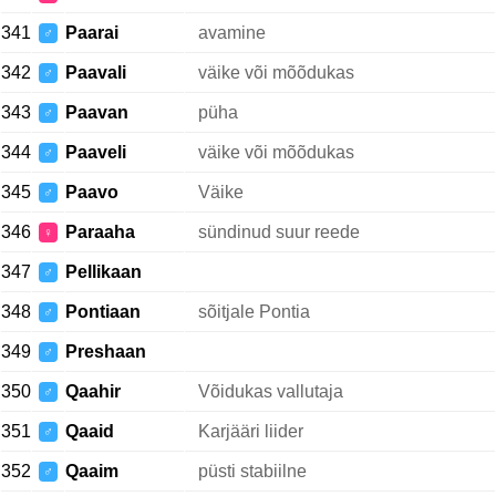
341
Paarai
avamine
♂
342
Paavali
väike või mõõdukas
♂
343
Paavan
püha
♂
344
Paaveli
väike või mõõdukas
♂
345
Paavo
Väike
♂
346
Paraaha
sündinud suur reede
♀
347
Pellikaan
♂
348
Pontiaan
sõitjale Pontia
♂
349
Preshaan
♂
350
Qaahir
Võidukas vallutaja
♂
351
Qaaid
Karjääri liider
♂
352
Qaaim
püsti stabiilne
♂