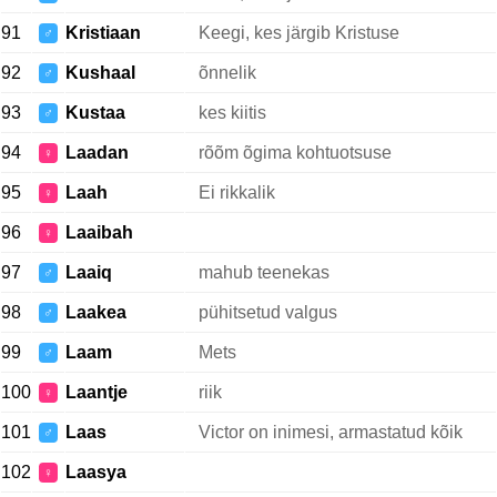
91
Kristiaan
Keegi, kes järgib Kristuse
♂
92
Kushaal
õnnelik
♂
93
Kustaa
kes kiitis
♂
94
Laadan
rõõm õgima kohtuotsuse
♀
95
Laah
Ei rikkalik
♀
96
Laaibah
♀
97
Laaiq
mahub teenekas
♂
98
Laakea
pühitsetud valgus
♂
99
Laam
Mets
♂
100
Laantje
riik
♀
101
Laas
Victor on inimesi, armastatud kõik
♂
102
Laasya
♀