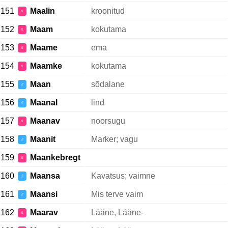
151
Maalin
kroonitud
♀
152
Maam
kokutama
♀
153
Maame
ema
♀
154
Maamke
kokutama
♀
155
Maan
sõdalane
♂
156
Maanal
lind
♂
157
Maanav
noorsugu
♀
158
Maanit
Marker; vagu
♂
159
Maankebregt
♀
160
Maansa
Kavatsus; vaimne
♂
161
Maansi
Mis terve vaim
♂
162
Maarav
Lääne, Lääne-
♀