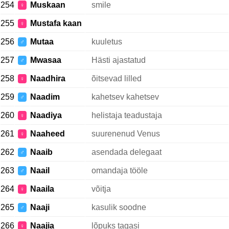
254
Muskaan
smile
♀
255
Mustafa kaan
♀
256
Mutaa
kuuletus
♂
257
Mwasaa
Hästi ajastatud
♂
258
Naadhira
õitsevad lilled
♀
259
Naadim
kahetsev kahetsev
♂
260
Naadiya
helistaja teadustaja
♀
261
Naaheed
suurenenud Venus
♀
262
Naaib
asendada delegaat
♂
263
Naail
omandaja tööle
♂
264
Naaila
võitja
♀
265
Naaji
kasulik soodne
♂
266
Naajia
lõpuks tagasi
♀