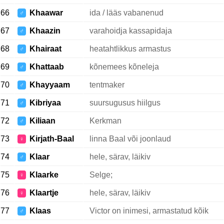
66
Khaawar
ida / lääs vabanenud
♂
67
Khaazin
varahoidja kassapidaja
♂
68
Khairaat
heatahtlikkus armastus
♂
69
Khattaab
kõnemees kõneleja
♂
70
Khayyaam
tentmaker
♂
71
Kibriyaa
suursugusus hiilgus
♂
72
Kiliaan
Kerkman
♂
73
Kirjath-Baal
linna Baal või joonlaud
♀
74
Klaar
hele, särav, läikiv
♂
75
Klaarke
Selge;
♀
76
Klaartje
hele, särav, läikiv
♀
77
Klaas
Victor on inimesi, armastatud kõik
♂