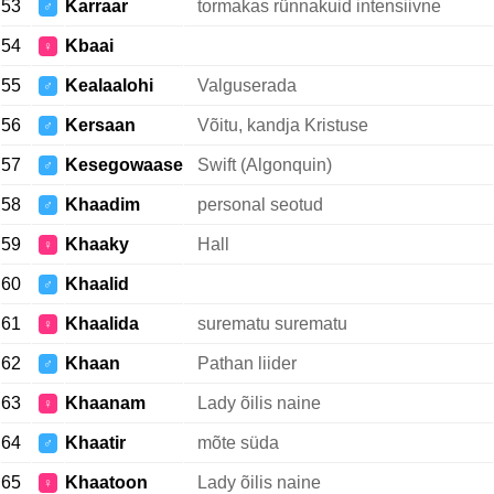
53
Karraar
tormakas rünnakuid intensiivne
♂
54
Kbaai
♀
55
Kealaalohi
Valguserada
♂
56
Kersaan
Võitu, kandja Kristuse
♂
57
Kesegowaase
Swift (Algonquin)
♂
58
Khaadim
personal seotud
♂
59
Khaaky
Hall
♀
60
Khaalid
♂
61
Khaalida
surematu surematu
♀
62
Khaan
Pathan liider
♂
63
Khaanam
Lady õilis naine
♀
64
Khaatir
mõte süda
♂
65
Khaatoon
Lady õilis naine
♀