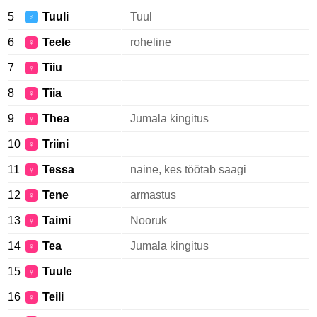
5
Tuuli
Tuul
♂
6
Teele
roheline
♀
7
Tiiu
♀
8
Tiia
♀
9
Thea
Jumala kingitus
♀
10
Triini
♀
11
Tessa
naine, kes töötab saagi
♀
12
Tene
armastus
♀
13
Taimi
Nooruk
♀
14
Tea
Jumala kingitus
♀
15
Tuule
♀
16
Teili
♀