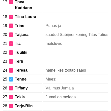
17
Thea
♀
Kadriann
18
Tiina-Laura
♀
19
Trine
Puhas ja
♀
20
Tatjana
saadud Sabijnenkoning Titus Tatius
♀
21
Tia
metstuvid
♀
22
Tuuliki
♀
23
Terli
♀
24
Teresa
naine, kes töötab saagi
♀
25
Tenne
Mees;
♂
26
Tiffany
Välimus Jumala
♀
27
Tekla
Jumal on meiega
♀
28
Terje-Riin
♀