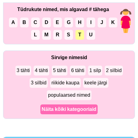
Tüdrukute nimed, mis algavad # tähega
A
B
C
D
E
G
H
I
J
K
L
M
R
S
T
U
Sirvige nimesid
3 tähti
4 tähti
5 tähti
6 tähti
1 silp
2 silbid
3 silbid
riikide kaupa
keele järgi
populaarsed nimed
Näita kõiki kategooriaid