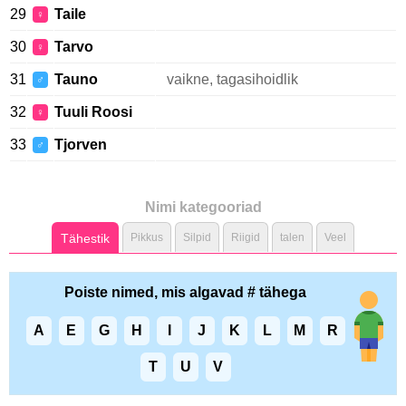
29
Taile
♀
30
Tarvo
♀
31
Tauno
vaikne, tagasihoidlik
♂
32
Tuuli Roosi
♀
33
Tjorven
♂
Nimi kategooriad
Tähestik
Pikkus
Silpid
Riigid
talen
Veel
Poiste nimed, mis algavad # tähega
A
E
G
H
I
J
K
L
M
R
T
U
V