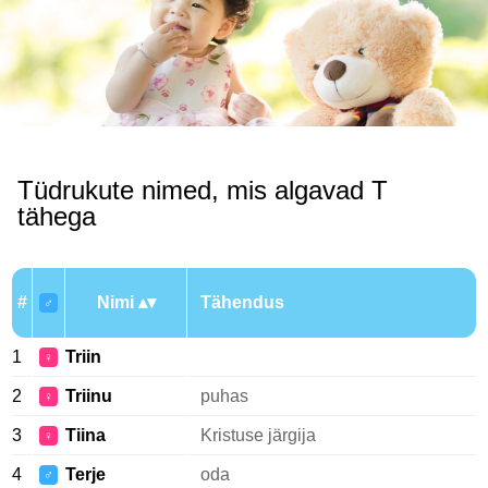
Tüdrukute nimed, mis algavad T
tähega
#
Nimi
Tähendus
♂
1
Triin
♀
2
Triinu
puhas
♀
3
Tiina
Kristuse järgija
♀
4
Terje
oda
♂