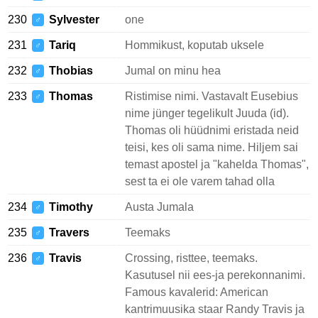
230
Sylvester
one
♂
231
Tariq
Hommikust, koputab uksele
♂
232
Thobias
Jumal on minu hea
♂
233
Thomas
Ristimise nimi. Vastavalt Eusebius
♂
nime jünger tegelikult Juuda (id).
Thomas oli hüüdnimi eristada neid
teisi, kes oli sama nime. Hiljem sai
temast apostel ja "kahelda Thomas",
sest ta ei ole varem tahad olla
234
Timothy
Austa Jumala
♂
235
Travers
Teemaks
♂
236
Travis
Crossing, risttee, teemaks.
♂
Kasutusel nii ees-ja perekonnanimi.
Famous kavalerid: American
kantrimuusika staar Randy Travis ja