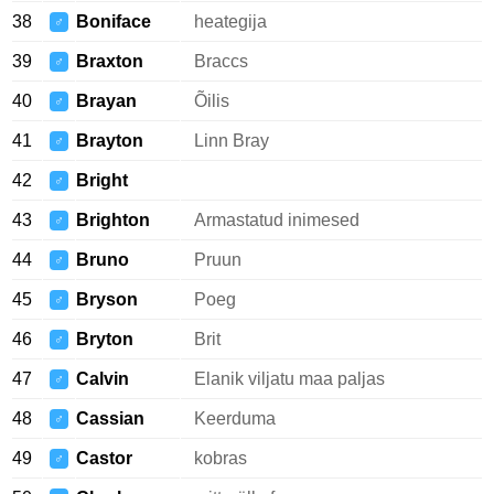
38
Boniface
heategija
♂
39
Braxton
Braccs
♂
40
Brayan
Õilis
♂
41
Brayton
Linn Bray
♂
42
Bright
♂
43
Brighton
Armastatud inimesed
♂
44
Bruno
Pruun
♂
45
Bryson
Poeg
♂
46
Bryton
Brit
♂
47
Calvin
Elanik viljatu maa paljas
♂
48
Cassian
Keerduma
♂
49
Castor
kobras
♂