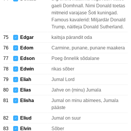
gaeli Domhnall. Nimi Donald toetas
mitmeid varajase Šoti kuningad.
Famous kavalerid: Miljardär Donald
Trump, näitleja Donald Sutherland.
75
Edgar
kaitsja pärandit oda
♂
76
Edom
Carmine, punane, punane maakera
♂
77
Edson
Poeg õnnelik sõdalane
♂
78
Edwin
rikas sõber
♂
79
Eliah
Jumal Lord
♂
80
Elias
Jahve on (minu) Jumala
♂
81
Elisha
Jumal on minu abimees, Jumala
♂
pääste
82
Eliud
Jumal on suur
♂
83
Elvin
Sõber
♂