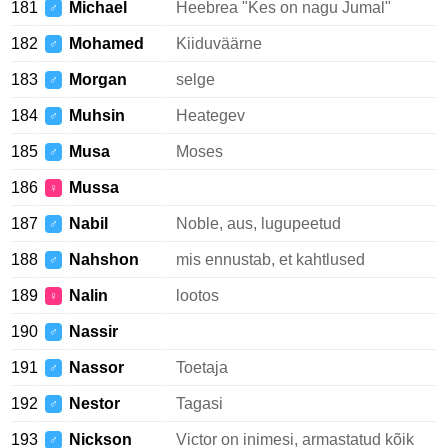
181
Michael
Heebrea "Kes on nagu Jumal"
♂
182
Mohamed
Kiiduväärne
♂
183
Morgan
selge
♂
184
Muhsin
Heategev
♂
185
Musa
Moses
♂
186
Mussa
♀
187
Nabil
Noble, aus, lugupeetud
♂
188
Nahshon
mis ennustab, et kahtlused
♂
189
Nalin
lootos
♀
190
Nassir
♂
191
Nassor
Toetaja
♂
192
Nestor
Tagasi
♂
193
Nickson
Victor on inimesi, armastatud kõik
♂