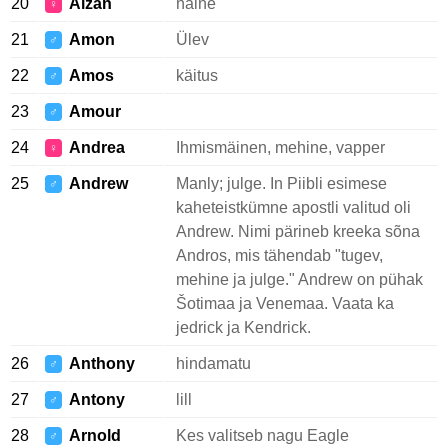
20
Alzan
naine
♀
21
Amon
Ülev
♂
22
Amos
käitus
♂
23
Amour
♂
24
Andrea
Ihmismäinen, mehine, vapper
♀
25
Andrew
Manly; julge. In Piibli esimese
♂
kaheteistkümne apostli valitud oli
Andrew. Nimi pärineb kreeka sõna
Andros, mis tähendab "tugev,
mehine ja julge." Andrew on pühak
Šotimaa ja Venemaa. Vaata ka
jedrick ja Kendrick.
26
Anthony
hindamatu
♂
27
Antony
lill
♂
28
Arnold
Kes valitseb nagu Eagle
♂