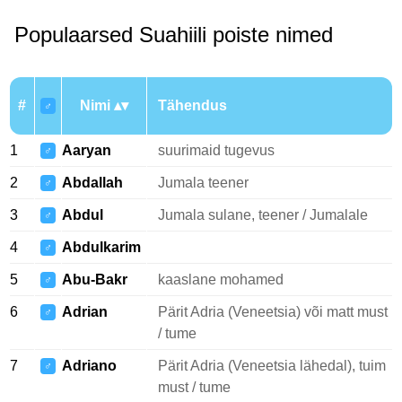
Populaarsed Suahiili poiste nimed
#
Nimi
Tähendus
♂
1
Aaryan
suurimaid tugevus
♂
2
Abdallah
Jumala teener
♂
3
Abdul
Jumala sulane, teener / Jumalale
♂
4
Abdulkarim
♂
5
Abu-Bakr
kaaslane mohamed
♂
6
Adrian
Pärit Adria (Veneetsia) või matt must
♂
/ tume
7
Adriano
Pärit Adria (Veneetsia lähedal), tuim
♂
must / tume