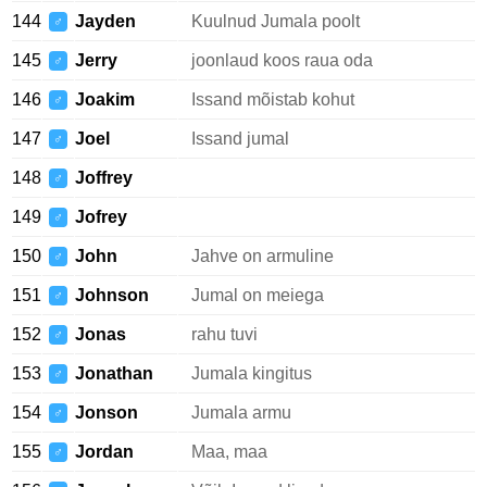
144
Jayden
Kuulnud Jumala poolt
♂
145
Jerry
joonlaud koos raua oda
♂
146
Joakim
Issand mõistab kohut
♂
147
Joel
Issand jumal
♂
148
Joffrey
♂
149
Jofrey
♂
150
John
Jahve on armuline
♂
151
Johnson
Jumal on meiega
♂
152
Jonas
rahu tuvi
♂
153
Jonathan
Jumala kingitus
♂
154
Jonson
Jumala armu
♂
155
Jordan
Maa, maa
♂