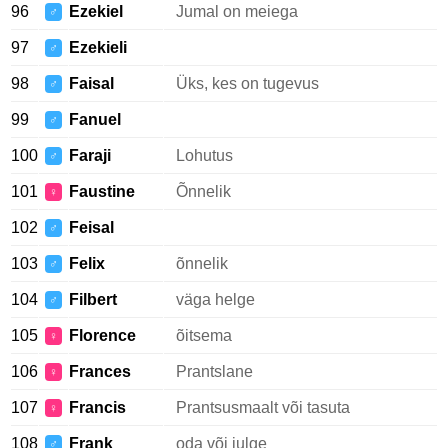
96
Ezekiel
Jumal on meiega
♂
97
Ezekieli
♂
98
Faisal
Üks, kes on tugevus
♂
99
Fanuel
♂
100
Faraji
Lohutus
♂
101
Faustine
Õnnelik
♀
102
Feisal
♂
103
Felix
õnnelik
♂
104
Filbert
väga helge
♂
105
Florence
õitsema
♀
106
Frances
Prantslane
♀
107
Francis
Prantsusmaalt või tasuta
♀
108
Frank
oda või julge
♂