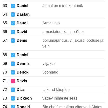
63
Daniel
Jumal on minu kohtunik
♂
64
Dastan
♂
65
Daudi
Armastaja
♂
66
David
armastatud, kallis, sõber
♂
67
Denis
põllumajandus, viljakust, looduse ja
♂
vein
68
Denisi
♂
69
Dennis
viljakus
♂
70
Derick
Joonlaud
♂
71
Devis
♀
72
Diaz
ta kand käepide
♂
73
Dickson
vägev inimeste seas
♂
74
Donald
Big cheif, maailma vägevad. Alates
♂