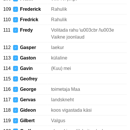
109
Frederick
Rahulik
♂
110
Fredrick
Rahulik
♂
111
Fredy
Volitada rahu \u003cbr /\u003e
♂
Vaikne joonlaud
112
Gasper
laekur
♂
113
Gaston
külaline
♂
114
Gavin
(Kuu) mei
♂
115
Geofrey
♂
116
George
toimetaja Maa
♂
117
Gervas
landskneht
♂
118
Gideon
koos vigastada käsi
♂
119
Gilbert
Valgus
♂