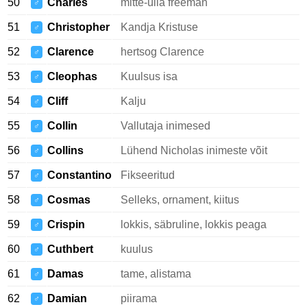
50
Charles
mitte-ülla freeman
♂
51
Christopher
Kandja Kristuse
♂
52
Clarence
hertsog Clarence
♂
53
Cleophas
Kuulsus isa
♂
54
Cliff
Kalju
♂
55
Collin
Vallutaja inimesed
♂
56
Collins
Lühend Nicholas inimeste võit
♂
57
Constantino
Fikseeritud
♂
58
Cosmas
Selleks, ornament, kiitus
♂
59
Crispin
lokkis, säbruline, lokkis peaga
♂
60
Cuthbert
kuulus
♂
61
Damas
tame, alistama
♂
62
Damian
piirama
♂