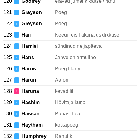
120
Godfrey
elavad jumalik kaitse / rahu
♂
121
Grayson
Poeg
♂
122
Greyson
Poeg
♂
123
Haji
Keegi reisil aktina usklikkuse
♂
124
Hamisi
sündinud neljapäeval
♂
125
Hans
Jahve on armuline
♂
126
Harris
Poeg Harry
♂
127
Harun
Aaron
♂
128
Haruna
kevad lill
♀
129
Hashim
Hävitaja kurja
♂
130
Hassan
Puhas, hea
♂
131
Haytham
kotkapoeg
♂
132
Humphrey
Rahulik
♂