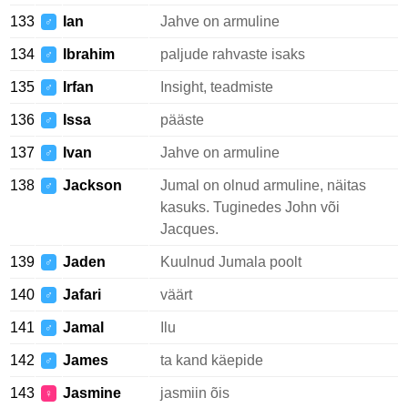
133
Ian
Jahve on armuline
♂
134
Ibrahim
paljude rahvaste isaks
♂
135
Irfan
Insight, teadmiste
♂
136
Issa
pääste
♂
137
Ivan
Jahve on armuline
♂
138
Jackson
Jumal on olnud armuline, näitas
♂
kasuks. Tuginedes John või
Jacques.
139
Jaden
Kuulnud Jumala poolt
♂
140
Jafari
väärt
♂
141
Jamal
Ilu
♂
142
James
ta kand käepide
♂
143
Jasmine
jasmiin õis
♀