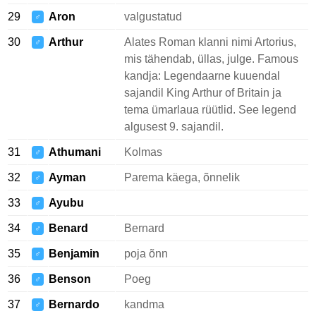
29
Aron
valgustatud
♂
30
Arthur
Alates Roman klanni nimi Artorius,
♂
mis tähendab, üllas, julge. Famous
kandja: Legendaarne kuuendal
sajandil King Arthur of Britain ja
tema ümarlaua rüütlid. See legend
algusest 9. sajandil.
31
Athumani
Kolmas
♂
32
Ayman
Parema käega, õnnelik
♂
33
Ayubu
♂
34
Benard
Bernard
♂
35
Benjamin
poja õnn
♂
36
Benson
Poeg
♂
37
Bernardo
kandma
♂