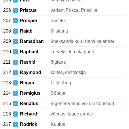
♂
206
Priscus
variant Prisca, Priscilla
♂
207
Prosper
õnnelik
♂
208
Rajab
ülistama
♂
209
Ramadhan
üheksanda kuu Islami kalender
♂
210
Raphael
Terveks Jumala poolt
♂
211
Rashid
õiglane
♂
212
Raymond
kaitse, eestkostja
♂
213
Regan
Little King
♂
214
Remigius
Sõudja
♂
215
Renatus
regenereeritud või ülestõusnud
♂
216
Richard
võimas, tugev armee
♂
217
Rodrick
Kuulus
♂