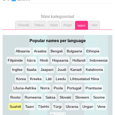
Nimi kategooriad
Tähestik
Pikkus
Silpid
Riigid
talen
Veel
Popular names per language
Albaania
Araabia
Bengali
Bulgaaria
Ethiopia
Filipiinide
härra
Hindi
Hispaania
Hollandi
Indoneesia
Inglise
Itaalia
Jaapani
Juudi
Kanadi
Kataloonia
Korea
Kreeka
Läti
Leedu
Lihtsustatud Hiina
Lõuna-Aafrika
Norra
Poola
Portugali
Prantsuse
Rootsi
Rumeenia
Saksa
Slovaki
Sloveeni
Soome
Suahiili
Taani
Tšehhi
Türgi
Ukrania
Ungari
Vene