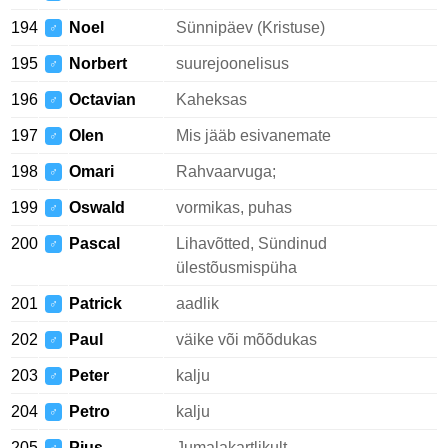
194
Noel
Sünnipäev (Kristuse)
♂
195
Norbert
suurejoonelisus
♂
196
Octavian
Kaheksas
♂
197
Olen
Mis jääb esivanemate
♂
198
Omari
Rahvaarvuga;
♂
199
Oswald
vormikas, puhas
♂
200
Pascal
Lihavõtted, Sündinud
♂
ülestõusmispüha
201
Patrick
aadlik
♂
202
Paul
väike või mõõdukas
♂
203
Peter
kalju
♂
204
Petro
kalju
♂
205
Pius
Jumalakartlikult