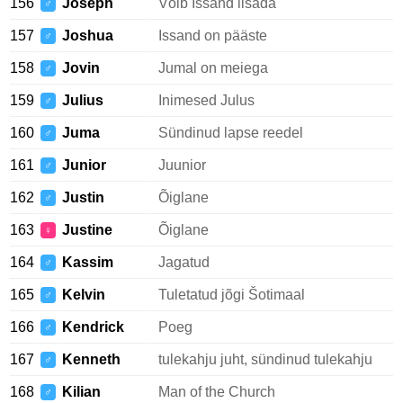
156
Joseph
Võib Issand lisada
♂
157
Joshua
Issand on pääste
♂
158
Jovin
Jumal on meiega
♂
159
Julius
Inimesed Julus
♂
160
Juma
Sündinud lapse reedel
♂
161
Junior
Juunior
♂
162
Justin
Õiglane
♂
163
Justine
Õiglane
♀
164
Kassim
Jagatud
♂
165
Kelvin
Tuletatud jõgi Šotimaal
♂
166
Kendrick
Poeg
♂
167
Kenneth
tulekahju juht, sündinud tulekahju
♂
168
Kilian
Man of the Church
♂