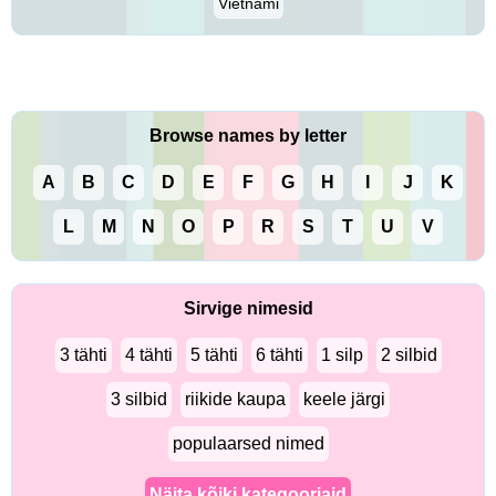
Vietnami
Browse names by letter
A
B
C
D
E
F
G
H
I
J
K
L
M
N
O
P
R
S
T
U
V
Sirvige nimesid
3 tähti
4 tähti
5 tähti
6 tähti
1 silp
2 silbid
3 silbid
riikide kaupa
keele järgi
populaarsed nimed
Näita kõiki kategooriaid