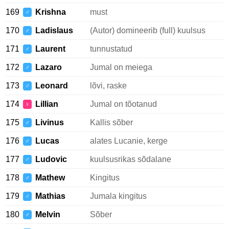
169
Krishna
must
♂
170
Ladislaus
(Autor) domineerib (full) kuulsus
♂
171
Laurent
tunnustatud
♂
172
Lazaro
Jumal on meiega
♂
173
Leonard
lõvi, raske
♂
174
Lillian
Jumal on tõotanud
♀
175
Livinus
Kallis sõber
♂
176
Lucas
alates Lucanie, kerge
♂
177
Ludovic
kuulsusrikas sõdalane
♂
178
Mathew
Kingitus
♂
179
Mathias
Jumala kingitus
♂
180
Melvin
Sõber
♂