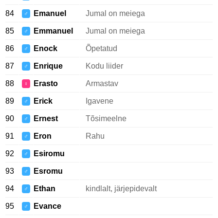
84
Emanuel
Jumal on meiega
♂
85
Emmanuel
Jumal on meiega
♂
86
Enock
Õpetatud
♂
87
Enrique
Kodu liider
♂
88
Erasto
Armastav
♀
89
Erick
Igavene
♂
90
Ernest
Tõsimeelne
♂
91
Eron
Rahu
♂
92
Esiromu
♂
93
Esromu
♂
94
Ethan
kindlalt, järjepidevalt
♂
95
Evance
♂