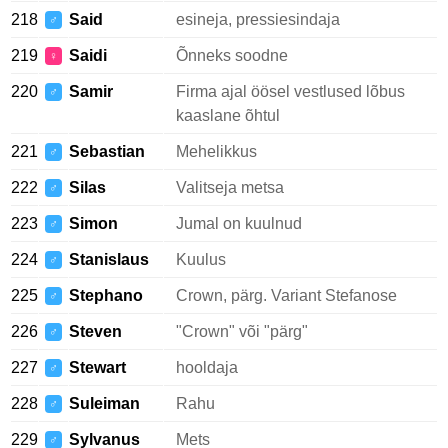
218
Said
esineja, pressiesindaja
♂
219
Saidi
Õnneks soodne
♀
220
Samir
Firma ajal öösel vestlused lõbus
♂
kaaslane õhtul
221
Sebastian
Mehelikkus
♂
222
Silas
Valitseja metsa
♂
223
Simon
Jumal on kuulnud
♂
224
Stanislaus
Kuulus
♂
225
Stephano
Crown, pärg. Variant Stefanose
♂
226
Steven
"Crown" või "pärg"
♂
227
Stewart
hooldaja
♂
228
Suleiman
Rahu
♂
229
Sylvanus
Mets
♂