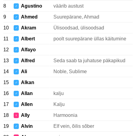
8
Agustino
väärib austust
♂
9
Ahmed
Suurepärane, Ahmad
♂
10
Akram
Ülisoodsad, ülisoodsad
♂
11
Albert
poolt suurepärane üllas käitumine
♂
12
Alfayo
♂
13
Alfred
Seda saab ta juhatuse päkapikud
♂
14
Ali
Noble, Sublime
♂
15
Alkan
♂
16
Allan
kalju
♂
17
Allen
Kalju
♂
18
Ally
Harmoonia
♀
19
Alvin
Elf vein, õilis sõber
♂