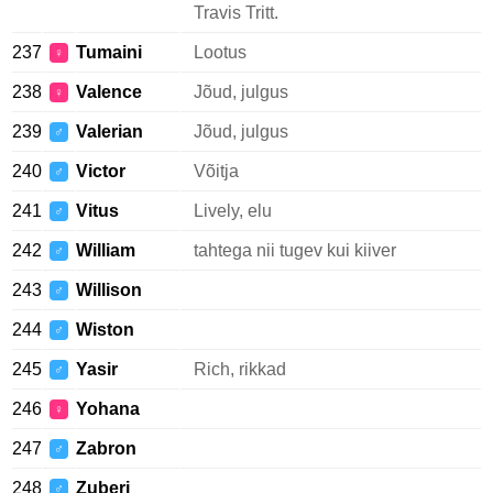
Travis Tritt.
237
Tumaini
Lootus
♀
238
Valence
Jõud, julgus
♀
239
Valerian
Jõud, julgus
♂
240
Victor
Võitja
♂
241
Vitus
Lively, elu
♂
242
William
tahtega nii tugev kui kiiver
♂
243
Willison
♂
244
Wiston
♂
245
Yasir
Rich, rikkad
♂
246
Yohana
♀
247
Zabron
♂
248
Zuberi
♂