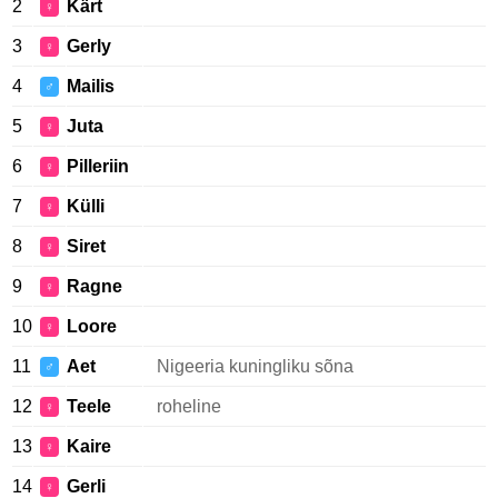
2
Kärt
♀
3
Gerly
♀
4
Mailis
♂
5
Juta
♀
6
Pilleriin
♀
7
Külli
♀
8
Siret
♀
9
Ragne
♀
10
Loore
♀
11
Aet
Nigeeria kuningliku sõna
♂
12
Teele
roheline
♀
13
Kaire
♀
14
Gerli
♀