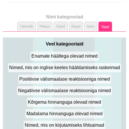
Nimi kategooriad
Tähestik
Pikkus
Silpid
Riigid
talen
Veel
Veel kategooriaid
Enamate häältega olevad nimed
Nimed, mis on inglise keeles hääldamiseks raskeimad
Positiivse välismaalase reaktsiooniga nimed
Negatiivse välismaalase reaktsiooniga nimed
Kõrgema hinnanguga olevad nimed
Madalama hinnanguga olevad nimed
Nimed, mis on kirjutamiseks lihtsaimad