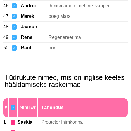
46
Andrei
Ihmismäinen, mehine, vapper
♂
47
Marek
poeg Mars
♂
48
Jaanus
♂
49
Rene
Regenereerima
♂
50
Raul
hunt
♂
Tüdrukute nimed, mis on inglise keeles
hääldamiseks raskeimad
#
Nimi
Tähendus
♂
1
Saskia
Protector Inimkonna
♀