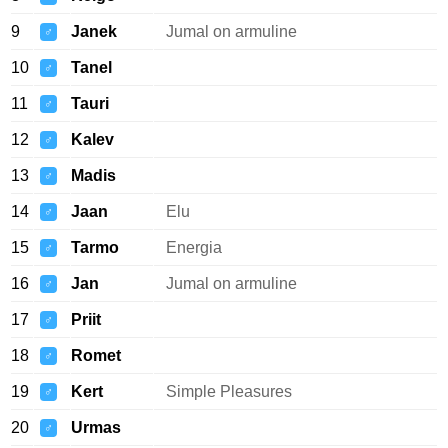
9
Janek
Jumal on armuline
♂
10
Tanel
♂
11
Tauri
♂
12
Kalev
♂
13
Madis
♂
14
Jaan
Elu
♂
15
Tarmo
Energia
♂
16
Jan
Jumal on armuline
♂
17
Priit
♂
18
Romet
♂
19
Kert
Simple Pleasures
♂
20
Urmas
♂