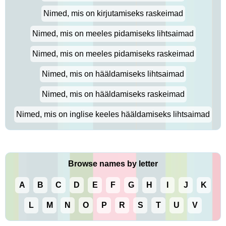
Nimed, mis on kirjutamiseks raskeimad
Nimed, mis on meeles pidamiseks lihtsaimad
Nimed, mis on meeles pidamiseks raskeimad
Nimed, mis on hääldamiseks lihtsaimad
Nimed, mis on hääldamiseks raskeimad
Nimed, mis on inglise keeles hääldamiseks lihtsaimad
Browse names by letter
A
B
C
D
E
F
G
H
I
J
K
L
M
N
O
P
R
S
T
U
V