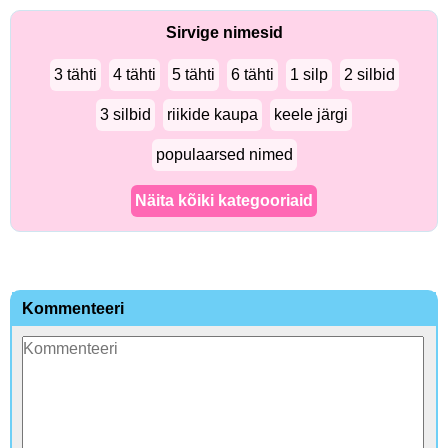
Sirvige nimesid
3 tähti
4 tähti
5 tähti
6 tähti
1 silp
2 silbid
3 silbid
riikide kaupa
keele järgi
populaarsed nimed
Näita kõiki kategooriaid
Kommenteeri