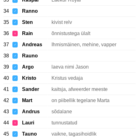
♂
34
Ranno
♂
35
Sten
kivist relv
♂
36
Rain
õnnistustega ülalt
♀
37
Andreas
Ihmismäinen, mehine, vapper
♂
38
Rauno
♂
39
Argo
laeva nimi Jason
♂
40
Kristo
Kristus vedaja
♂
41
Sander
kaitsja, afweerder meeste
♂
42
Mart
on piibellik tegelane Marta
♂
43
Andrus
sõdalane
♂
44
Lauri
tunnustatud
♀
45
Tauno
vaikne, tagasihoidlik
♂