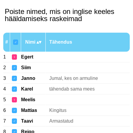
Poiste nimed, mis on inglise keeles
hääldamiseks raskeimad
#
Nimi
Tähendus
♂
1
Egert
♀
2
Siim
♂
3
Janno
Jumal, kes on armuline
♂
4
Karel
tähendab sama mees
♂
5
Meelis
♀
6
Mattias
Kingitus
♂
7
Taavi
Armastatud
♂
8
Reigo
♂