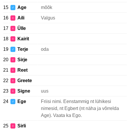
15
Age
mõõk
♂
16
Aili
Valgus
♀
17
Ülle
♀
18
Kairit
♀
19
Terje
oda
♂
20
Sirje
♀
21
Reet
♀
22
Greete
♀
23
Signe
uus
♀
24
Ege
Friisi nimi. Eenstammig nt lühikesi
♂
nimesid, nt Egbert (nt näha ja võrrelda
Age). Vaata ka Ego.
25
Sirli
♀