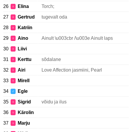
26
Elina
Torch;
♀
27
Gertrud
tugevalt oda
♀
28
Katriin
♀
29
Aino
Ainult \u003cbr /\u003e Ainult laps
♀
30
Liivi
♀
31
Kerttu
sõdalane
♀
32
Airi
Love Affection jasmiini, Pearl
♀
33
Mirell
♀
34
Egle
♂
35
Sigrid
võidu ja ilus
♀
36
Kärolin
♀
37
Marju
♀