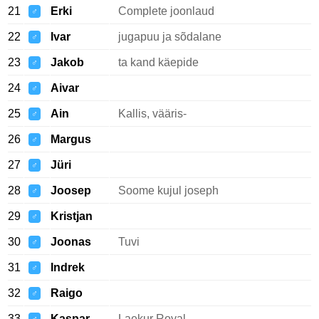
21
Erki
Complete joonlaud
♂
22
Ivar
jugapuu ja sõdalane
♂
23
Jakob
ta kand käepide
♂
24
Aivar
♂
25
Ain
Kallis, vääris-
♂
26
Margus
♂
27
Jüri
♂
28
Joosep
Soome kujul joseph
♂
29
Kristjan
♂
30
Joonas
Tuvi
♂
31
Indrek
♂
32
Raigo
♂
33
Kaspar
Laekur Royal