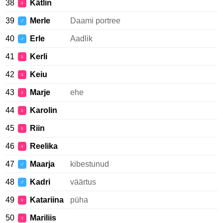
38
Kätlin
♀
39
Merle
Daami portree
♂
40
Erle
Aadlik
♂
41
Kerli
♀
42
Keiu
♀
43
Marje
ehe
♀
44
Karolin
♀
45
Riin
♀
46
Reelika
♀
47
Maarja
kibestunud
♂
48
Kadri
väärtus
♂
49
Katariina
püha
♀
50
Mariliis
♀