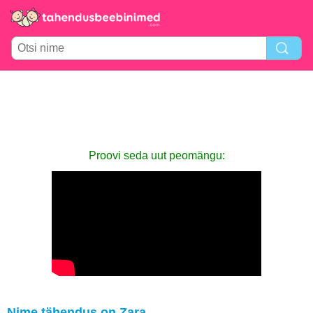
Proovi seda uut peomängu:
Nime tähendus on Zara