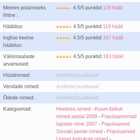
Meeles pidamiseks
4.5/5 punktid
119 hääli
lihtne :
Hääldus:
4.5/5 punktid
119 hääli
Inglise keelse
4.5/5 punktid
167 hääli
hääldus:
Välismaalaste
4.5/5 punktid
163 hääli
arvamused:
Hüüdnimed:
Andmed puuduvad
Vendade nimed:
Andmed puuduvad
Õdede nimed:
Andmed puuduvad
Kategooriad:
Heebrea nimed
-
Kuum tüdruk
nimed aastal 2009
-
Populaarsemad
lapsele nime 2007
-
Populaarsed
Slovaki poiste nimed
-
Populaarsed
Ungari tüdrukute nimed
-