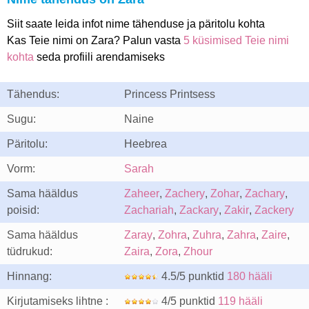
Siit saate leida infot nime tähenduse ja päritolu kohta
Kas Teie nimi on Zara? Palun vasta
5 küsimised Teie nimi
kohta
seda profiili arendamiseks
Tähendus:
Princess Printsess
Sugu:
Naine
Päritolu:
Heebrea
Vorm:
Sarah
Sama hääldus
Zaheer
,
Zachery
,
Zohar
,
Zachary
,
poisid:
Zachariah
,
Zackary
,
Zakir
,
Zackery
Sama hääldus
Zaray
,
Zohra
,
Zuhra
,
Zahra
,
Zaire
,
tüdrukud:
Zaira
,
Zora
,
Zhour
Hinnang:
4.5/5 punktid
180 hääli
Kirjutamiseks lihtne :
4/5 punktid
119 hääli