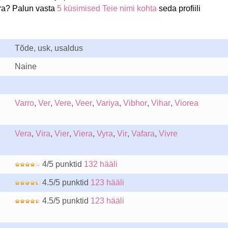
ra? Palun vasta
5 küsimised Teie nimi kohta
seda profiili
Tõde, usk, usaldus
Naine
Varro
,
Ver
,
Vere
,
Veer
,
Variya
,
Vibhor
,
Vihar
,
Viorea
Vera
,
Vira
,
Vier
,
Viera
,
Vyra
,
Vir
,
Vafara
,
Vivre
4/5 punktid
132 hääli
4.5/5 punktid
123 hääli
4.5/5 punktid
123 hääli