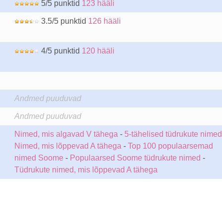
5/5 punktid
123 hääli
3.5/5 punktid
126 hääli
4/5 punktid
120 hääli
Andmed puuduvad
Andmed puuduvad
Nimed, mis algavad V tähega
-
5-tähelised tüdrukute nimed
Nimed, mis lõppevad A tähega
-
Top 100 populaarsemad
nimed Soome
-
Populaarsed Soome tüdrukute nimed
-
Tüdrukute nimed, mis lõppevad A tähega