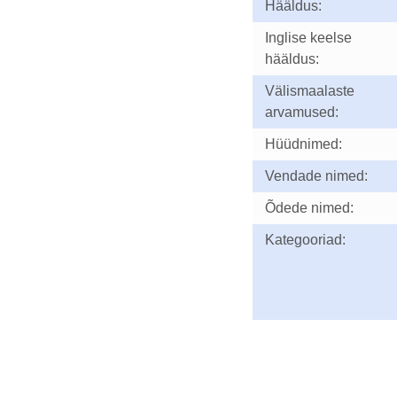
Hääldus:
Inglise keelse
hääldus:
Välismaalaste
arvamused:
Hüüdnimed:
Vendade nimed:
Õdede nimed:
Kategooriad: