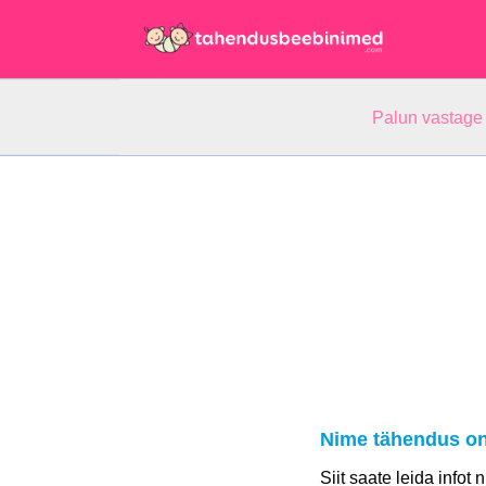
Palun vastage
Nime tähendus on
Siit saate leida infot