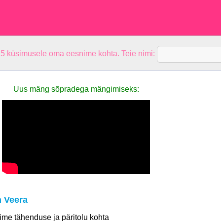
 5 küsimusele oma eesnime kohta. Teie nimi:
Uus mäng sõpradega mängimiseks:
 Veera
 nime tähenduse ja päritolu kohta