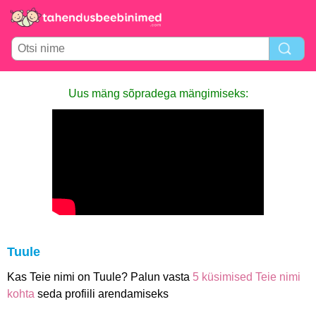
Uus mäng sõpradega mängimiseks:
Tuule
Kas Teie nimi on Tuule? Palun vasta
5 küsimised Teie nimi
kohta
seda profiili arendamiseks