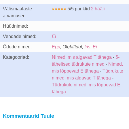
Välismaalaste
5/5 punktid
2 hääli
arvamused:
Hüüdnimed:
Vendade nimed:
Ei
Õdede nimed:
Epp
, Olqblltdql,
Iris
,
Ei
Kategooriad:
Nimed, mis algavad T tähega
-
5-
tähelised tüdrukute nimed
-
Nimed,
mis lõppevad E tähega
-
Tüdrukute
nimed, mis algavad T tähega
-
Tüdrukute nimed, mis lõppevad E
tähega
Kommentaarid Tuule