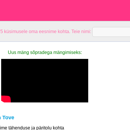
 5 küsimusele oma eesnime kohta. Teie nimi:
Uus mäng sõpradega mängimiseks:
n Tove
 nime tähenduse ja päritolu kohta