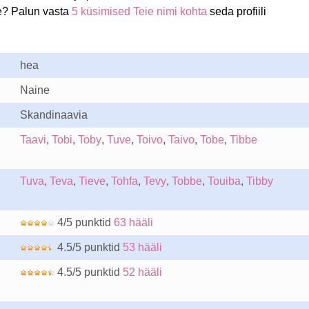
e? Palun vasta
5 küsimised Teie nimi kohta
seda profiili
hea
Naine
Skandinaavia
Taavi
,
Tobi
,
Toby
,
Tuve
,
Toivo
,
Taivo
,
Tobe
,
Tibbe
Tuva
,
Teva
,
Tieve
,
Tohfa
,
Tevy
,
Tobbe
,
Touiba
,
Tibby
4/5 punktid
63 hääli
4.5/5 punktid
53 hääli
4.5/5 punktid
52 hääli