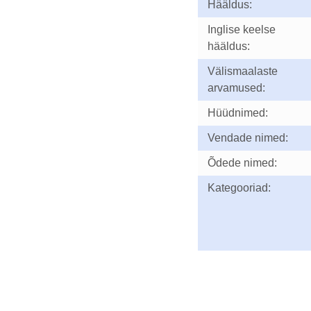
Hääldus:
Inglise keelse
hääldus:
Välismaalaste
arvamused:
Hüüdnimed:
Vendade nimed:
Õdede nimed:
Kategooriad: