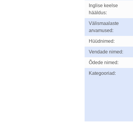
Inglise keelse
hääldus:
Välismaalaste
arvamused:
Hüüdnimed:
Vendade nimed:
Õdede nimed:
Kategooriad: