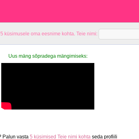
 5 küsimusele oma eesnime kohta. Teie nimi:
Uus mäng sõpradega mängimiseks:
a? Palun vasta
5 küsimised Teie nimi kohta
seda profiili