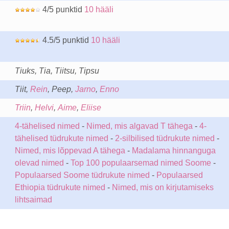
4/5 punktid
10 hääli
4.5/5 punktid
10 hääli
Tiuks, Tia, Tiitsu, Tipsu
Tiit,
Rein
, Peep,
Jarno
,
Enno
Triin
,
Helvi
,
Aime
,
Eliise
4-tähelised nimed
-
Nimed, mis algavad T tähega
-
4-
tähelised tüdrukute nimed
-
2-silbilised tüdrukute nimed
-
Nimed, mis lõppevad A tähega
-
Madalama hinnanguga
olevad nimed
-
Top 100 populaarsemad nimed Soome
-
Populaarsed Soome tüdrukute nimed
-
Populaarsed
Ethiopia tüdrukute nimed
-
Nimed, mis on kirjutamiseks
lihtsaimad