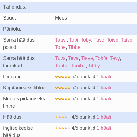
Tähendus:
Sugu:
Mees
Päritolu:
Sama hääldus
Taavi
,
Tobi
,
Toby
,
Tuve
,
Toivo
,
Taivo
,
poisid:
Tobe
,
Tibbe
Sama hääldus
Tuva
,
Teva
,
Tieve
,
Tohfa
,
Tevy
,
tüdrukud:
Tobbe
,
Touiba
,
Tibby
Hinnang:
5/5 punktid
1 hääli
Kirjutamiseks lihtne :
5/5 punktid
1 hääli
Meeles pidamiseks
5/5 punktid
1 hääli
lihtne :
Hääldus:
4/5 punktid
1 hääli
Inglise keelse
4/5 punktid
1 hääli
hääldus: