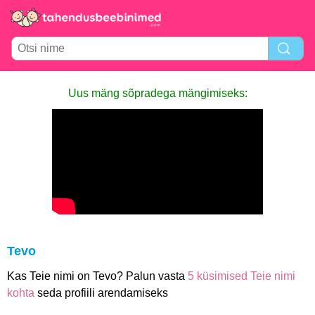
Uus mäng sõpradega mängimiseks:
Tevo
Kas Teie nimi on Tevo? Palun vasta
5 küsimised Teie nimi
kohta
seda profiili arendamiseks