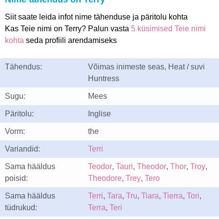
Siit saate leida infot nime tähenduse ja päritolu kohta
Kas Teie nimi on Terry? Palun vasta
5 küsimised Teie nimi
kohta
seda profiili arendamiseks
Tähendus:
Võimas inimeste seas, Heat / suvi
Huntress
Sugu:
Mees
Päritolu:
Inglise
Vorm:
the
Variandid:
Terri
Sama hääldus
Teodor
,
Tauri
,
Theodor
,
Thor
,
Troy
,
poisid:
Theodore
,
Trey
,
Tero
Sama hääldus
Terri
,
Tara
,
Tru
,
Tiara
,
Tierra
,
Tori
,
tüdrukud:
Terra
,
Teri