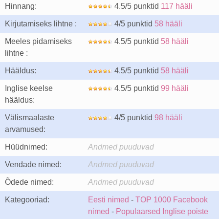
Hinnang:
4.5/5 punktid
117 hääli
Kirjutamiseks lihtne :
4/5 punktid
58 hääli
Meeles pidamiseks
4.5/5 punktid
58 hääli
lihtne :
Hääldus:
4.5/5 punktid
58 hääli
Inglise keelse
4.5/5 punktid
99 hääli
hääldus:
Välismaalaste
4/5 punktid
98 hääli
arvamused:
Hüüdnimed:
Andmed puuduvad
Vendade nimed:
Andmed puuduvad
Õdede nimed:
Andmed puuduvad
Kategooriad:
Eesti nimed
-
TOP 1000 Facebook
nimed
-
Populaarsed Inglise poiste