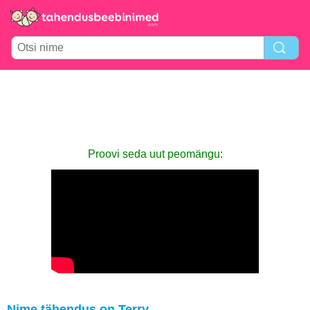
Proovi seda uut peomängu:
Nime tähendus on Terry