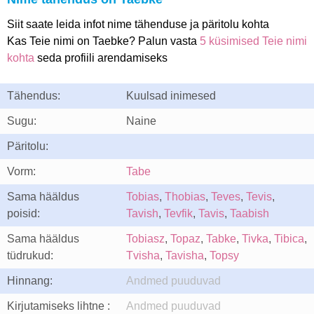
Siit saate leida infot nime tähenduse ja päritolu kohta
Kas Teie nimi on Taebke? Palun vasta
5 küsimised Teie nimi
kohta
seda profiili arendamiseks
Tähendus:
Kuulsad inimesed
Sugu:
Naine
Päritolu:
Vorm:
Tabe
Sama hääldus
Tobias
,
Thobias
,
Teves
,
Tevis
,
poisid:
Tavish
,
Tevfik
,
Tavis
,
Taabish
Sama hääldus
Tobiasz
,
Topaz
,
Tabke
,
Tivka
,
Tibica
,
tüdrukud:
Tvisha
,
Tavisha
,
Topsy
Hinnang:
Andmed puuduvad
Kirjutamiseks lihtne :
Andmed puuduvad