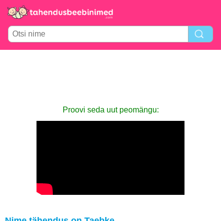
Proovi seda uut peomängu:
Nime tähendus on Taebke