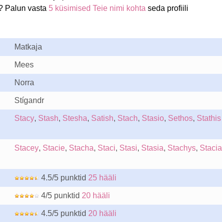
g? Palun vasta
5 küsimised Teie nimi kohta
seda profiili
Matkaja
Mees
Norra
Stígandr
Stacy
,
Stash
,
Stesha
,
Satish
,
Stach
,
Stasio
,
Sethos
,
Stathis
Stacey
,
Stacie
,
Stacha
,
Staci
,
Stasi
,
Stasia
,
Stachys
,
Stacia
4.5/5 punktid
25 hääli
4/5 punktid
20 hääli
4.5/5 punktid
20 hääli