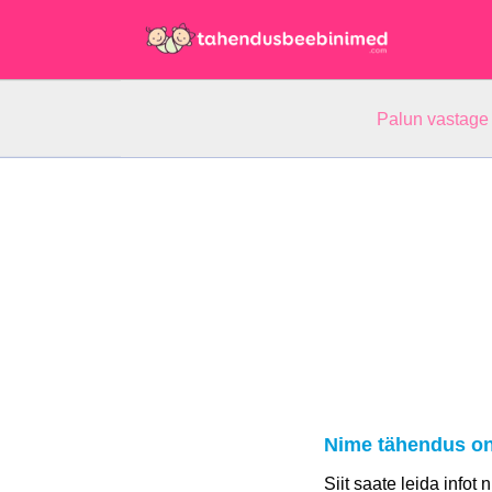
Palun vastage
Nime tähendus on
Siit saate leida infot