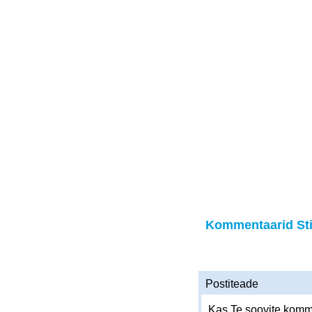
Kommentaarid St
Postiteade
Kas Te soovite komme