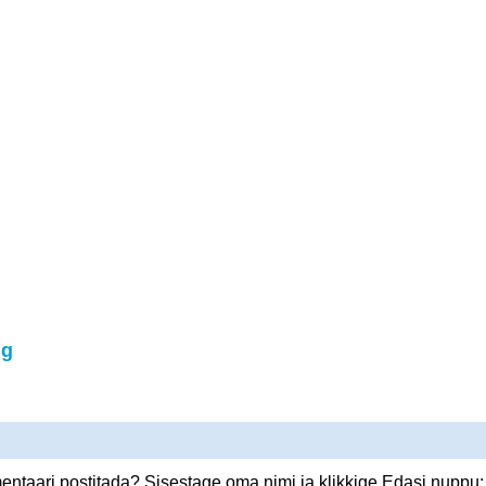
ig
ntaari postitada? Sisestage oma nimi ja klikkige Edasi nuppu: