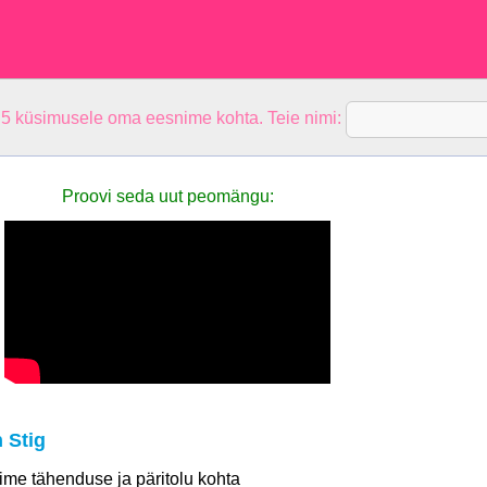
 5 küsimusele oma eesnime kohta. Teie nimi:
Proovi seda uut peomängu:
 Stig
 nime tähenduse ja päritolu kohta