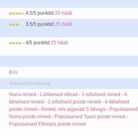
4.5/5 punktid
20 hääli
3.5/5 punktid
25 hääli
4/5 punktid
25 hääli
Kris
Andmed puuduvad
Norra nimed
-
Lühikesed sõnad
-
1-silbilised nimed
-
4-
tähelised nimed
-
1-silbilised poiste nimed
-
4-tähelised
poiste nimed
-
Nimed, mis algavad S tähega
-
Populaarsed
Norra poiste nimed
-
Populaarsed Taani poiste nimed
-
Populaarsed Ethiopia poiste nimed