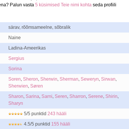
ena? Palun vasta
5 küsimised Teie nimi kohta
seda profiili
särav, rõõmsameelne, sõbralik
Naine
Ladina-Ameerikas
Sergius
Sorina
Soren
,
Sheron
,
Sherwin
,
Sherman
,
Seweryn
,
Sirwan
,
Sherwien
,
Søren
Sharon
,
Sarina
,
Sarni
,
Seren
,
Sharron
,
Serene
,
Shirin
,
Sharyn
5/5 punktid
243 hääli
4.5/5 punktid
155 hääli