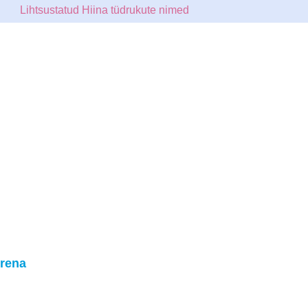
Lihtsustatud Hiina tüdrukute nimed
rena