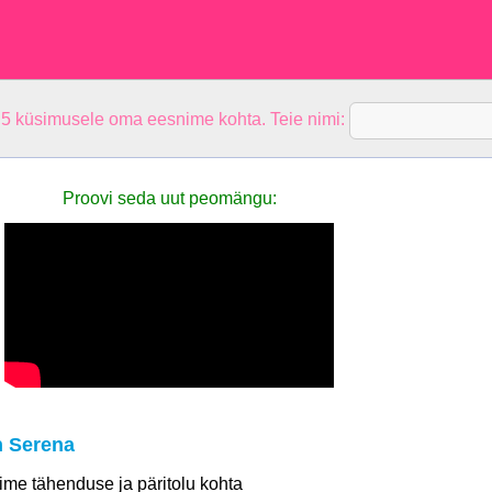
 5 küsimusele oma eesnime kohta. Teie nimi:
Proovi seda uut peomängu:
n Serena
 nime tähenduse ja päritolu kohta