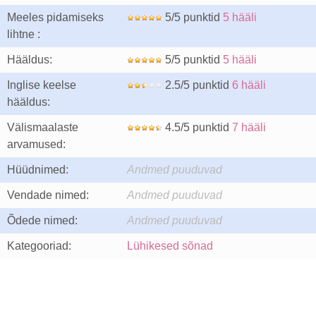
Meeles pidamiseks
5/5 punktid
5 hääli
lihtne :
Hääldus:
5/5 punktid
5 hääli
Inglise keelse
2.5/5 punktid
6 hääli
hääldus:
Välismaalaste
4.5/5 punktid
7 hääli
arvamused:
Hüüdnimed:
Andmed puuduvad
Vendade nimed:
Andmed puuduvad
Õdede nimed:
Andmed puuduvad
Kategooriad:
Lühikesed sõnad