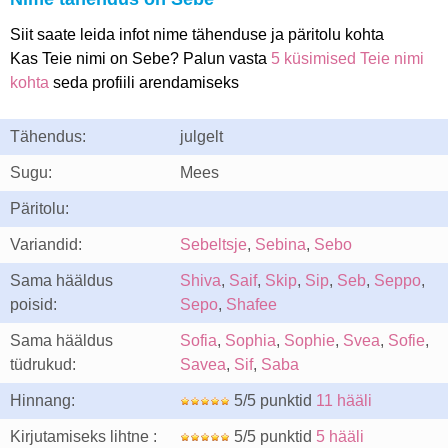
Siit saate leida infot nime tähenduse ja päritolu kohta
Kas Teie nimi on Sebe? Palun vasta
5 küsimised Teie nimi
kohta
seda profiili arendamiseks
Tähendus:
julgelt
Sugu:
Mees
Päritolu:
Variandid:
Sebeltsje
,
Sebina
,
Sebo
Sama hääldus
Shiva
,
Saif
,
Skip
,
Sip
,
Seb
,
Seppo
,
poisid:
Sepo
,
Shafee
Sama hääldus
Sofia
,
Sophia
,
Sophie
,
Svea
,
Sofie
,
tüdrukud:
Savea
,
Sif
,
Saba
Hinnang:
5/5 punktid
11 hääli
Kirjutamiseks lihtne :
5/5 punktid
5 hääli