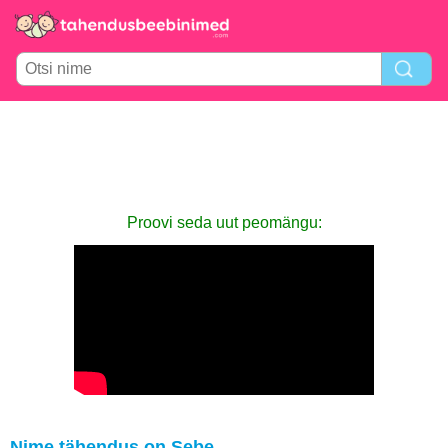
Proovi seda uut peomängu:
Nime tähendus on Sebe